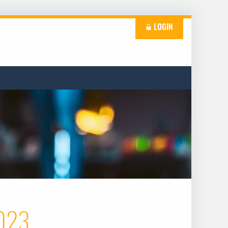
LOGIN
023