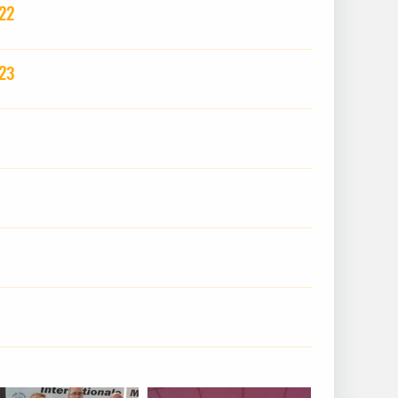
022
023