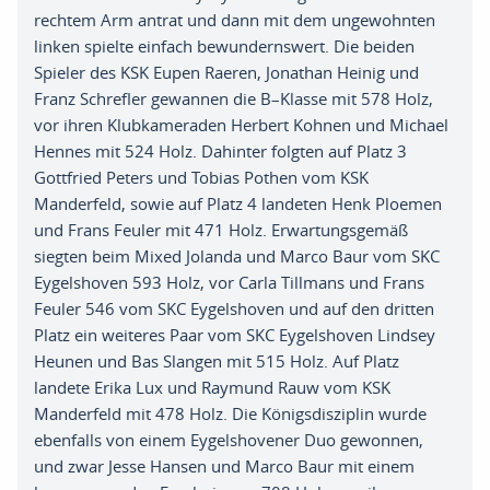
rechtem Arm
antrat und dann mit dem ungewohnten
linken spielte einfach
bewundernswert
. D
ie beiden
Spieler des KSK Eupen Raeren
,
Jonathan
Heinig und
Franz
Schrefler
gewannen die B
–
Klasse mit 578 Holz
,
vor ihren Klubkameraden Herbert Kohnen und Michael
Hennes mit 524 Holz
. D
ahinter folgten auf Platz 3
Gottfried Peters und Tobias
Pothen
vom KSK
Manderfeld
,
sowie auf Platz 4 landeten Henk
P
loemen
und Frans
Feuler
mit 471 Holz
.
Erwartungsgemäß
siegten
beim Mixe
d
Jolanda und Marco Baur
vom SKC
Eygelshoven
593 Holz
,
vor Carla Tillmans und Frans
Feuler
546
vom
SKC
Eygelshoven
und
auf den dritten
Platz ein weiteres Paar vom SKC
Eygelshoven
Lindsey
Heunen
und Bas
Slangen
mit 515
Holz
.
Auf
Platz
landete
Erika Lux und Raymund Rauw vom KSK
Manderfeld
mit
478 Holz
. D
ie Königsdisziplin wurde
ebenfalls von einem
Eygelshovener
Duo
gewonnen,
und
zwar Jesse
Hansen und Marco Baur mit einem