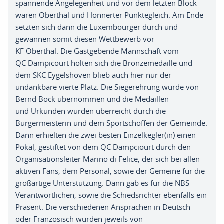
spannende
Angelegenheit
und vor dem letzten Block
waren
Oberthal
und
Honnerter
Punktegleich
. A
m Ende
setzten sich dann die
Luxembourger
durch und
gewannen somit diesen Wettbewerb vor
KF
Oberthal
.
Die Gastgebende
Mannschaft vom
QC
Dampicourt
holten sich die Bronzemedaille und
dem SKC
Eygelshoven
blieb auch hier nur der
undankbare vierte Platz
.
Die Siegerehrung wurde von
Bernd Bock übernommen und die Medaillen
und
Urkunden wurden überreicht durch die
Bürgermeisterin und dem Sportschöffen der
Gemeinde
.
D
ann erhielten die zwei besten
Einzelk
e
gler
(
in)
einen
Pokal
,
gestiftet von
dem QC
Dampciourt
durch den
Organisationsleiter Marino di Felice
,
der sich bei
allen
aktiven Fans
,
dem Personal
,
sowie der Gemeine für die
großartige
Unterstützung
. D
ann gab es für die
NBS-
Verantwortlichen,
sowie die
Schiedsrichter
ebenfalls
ein
Präsent
. D
ie verschiedenen Ansprache
n
in Deutsch
oder
Französisch wurden jeweils von