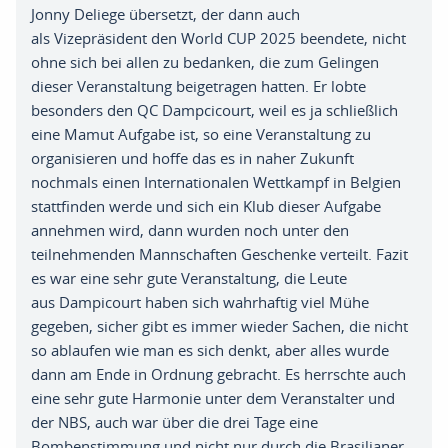
Jonny
Deliege
übersetzt
,
der dann auch
als
Vizepräsident den World CUP 2025 beendete
,
nicht
ohne sich bei allen zu bedanken
,
die zum Gelingen
dieser Veranstalt
ung
beigetragen hatten
. E
r lobte
besonders de
n
QC
Dampcicourt
,
weil es ja schließlich
eine Mamut Aufgabe
ist,
so eine
Veranstaltung zu
organisieren und hoffe das es in naher Zukunft
nochmals einen
Internationalen Wettkampf in Belgien
stattfinden werde und sich ein Klub dieser
Aufgabe
annehmen w
ird, d
ann wurden noch unter den
teilnehmenden
Mannschaften Geschenke verteilt
.
Fazit
es war eine sehr gute Veranstaltung
,
die Leute
aus
Damp
i
cou
r
t
haben sich
wahrhaftig viel Mühe
gegeben
,
sicher gibt es immer wieder Sachen, die nicht
so
ablaufen wie man es sich denkt, aber alles wurde
dann am Ende in Ordnung
gebracht
. E
s herrschte auch
eine sehr gute Harmonie unter dem Veranstalter und
der
NBS
,
auch war über die drei Tage eine
Bombenstimmung und nicht nur durch die
Brasilianer