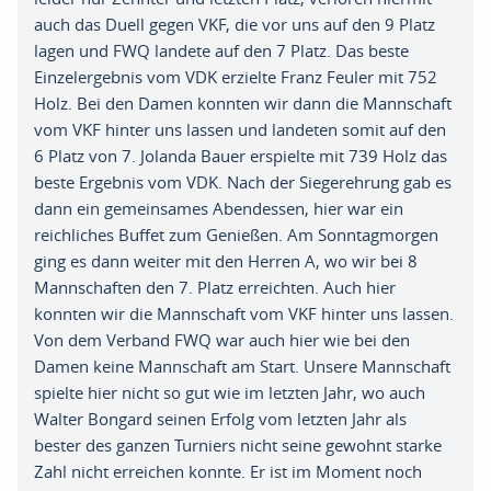
auch das
Duell gegen
VKF
,
die vor uns auf den 9 Platz
lagen und FWQ landete auf den 7 Platz
.
Das beste
Einzelergebnis vom VDK erzielte Franz
Feuler
mit 752
Holz
.
Bei den Damen konnten wir dann die Mannschaft
vom VKF hinter uns lassen und landeten somit auf den
6 Platz von 7
.
Jolanda Bauer erspielte mit 739 Holz das
beste Ergebnis vom VDK
.
Nach der Siegerehrung gab es
dann ein gemeinsames Abendessen
,
hier war ein
reichliches Buffet zum Genießen
.
Am Sonntagmorgen
ging es dann weiter mit den Herren A
,
wo wir bei 8
Mannschaften den 7
.
Platz erreichten
. A
uch hier
konnten wir die Mannschaft vom VKF hinter uns lassen
.
V
on dem Verband FWQ war auch hier wie bei den
Damen keine Mannschaft am Start
. U
nsere Mannschaft
spielte hier nicht so gut wie im letzten Jahr
,
wo auch
Walter Bongard seinen Erfolg vom letzten Jahr als
bester des ganzen Turniers nicht seine gewohnt starke
Zahl nicht e
r
reichen
konnte.
E
r ist im Moment noch