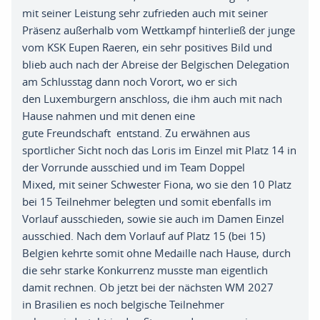
mit
seiner
Leistung sehr zufrieden auch mit seiner
Präsenz
außerhalb
vom Wettkampf
hinterließ
der
junge
vom KSK Eupen Raeren
,
ein sehr positives Bild und
blieb auch nach der Abreise der
Belgischen
Delegation
am Schlusstag dann noch Vorort
,
wo er sich
den
Luxemburgern
anschloss
,
die ihm auch mit nach
Hause nahmen und mit denen eine
gute
Freundschaft
entstand
. Z
u
erwähnen
aus
sportlicher Sicht noch das Loris im Einzel mit Platz 14 in
der Vorrunde ausschied und im
Team
Doppel
Mix
ed,
mit seiner Schwester Fiona
,
wo sie den 1
0 Platz
bei 15 Teilnehmer
belegten
und somit
ebenfalls im
Vorlauf
ausschieden
,
sowie sie auch im
Damen
Einzel
ausschied
. N
ach dem Vorlauf auf Platz 15
(bei
15
)
Belgien
kehrte somit ohne Medaille nach Hause
,
durch
die sehr starke
Konkurrenz
musste man eigentlich
damit rechnen
. O
b jetzt bei der nächsten WM 2027
in
Brasilien es
noch
belgische
Teilnehmer