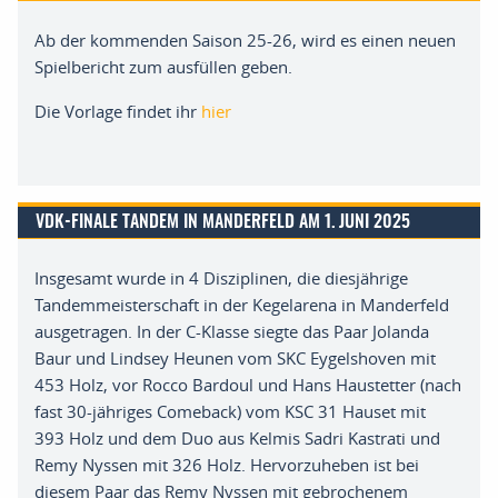
Ab der kommenden Saison 25-26, wird es einen neuen
Spielbericht zum ausfüllen geben.
Die Vorlage findet ihr
hier
VDK-FINALE TANDEM IN MANDERFELD AM 1. JUNI 2025
Insgesamt
wurde in
4 Disziplinen
,
die diesjährige
Tandemmeisterschaft in
der Kegelarena in
Manderfeld
ausgetragen
.
In der
C-Klasse
siegte das Paar Jolanda
Baur
und
Lindsey
Heunen
vom SKC
Eygelshoven
mit
453 Holz
,
vor Rocco
Bardoul
und
Hans
Haustetter
(nach
fast
30-jähriges
Comeback) vom KSC 31
Hauset
mit
393 Holz und
de
m
Duo
aus Kelmis Sadri Kastrati und
Remy
Nyssen
mit 326 Holz
. H
ervorzuheben ist bei
diesem Paar
das
Remy
Nyssen
mit gebrochenem