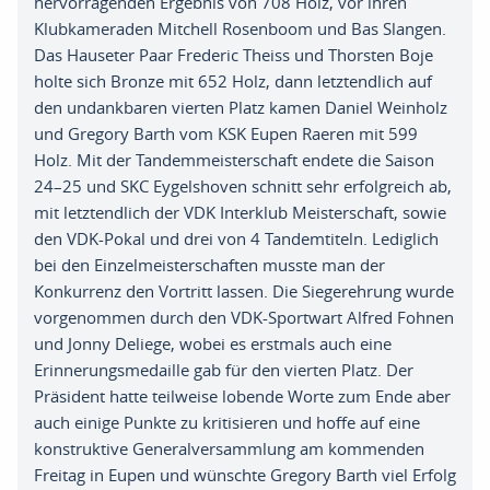
hervorragenden Ergebnis von 708 Holz
,
vor
ihren
Klubkameraden Mitchell
Rosenboom
und Bas
Slangen
.
Das
Hauseter
Paar Frederic
Theiss und Thorsten
Boje
holte
sich Bronze mit 652 Holz
,
dann letztendlich auf
den undankbaren vierten Platz
kamen Daniel
Weinholz
und Gregory Barth vom KSK Eupen Raeren
mit 599
Holz.
Mit der Tandemmeisterschaft endete die Saison
24
–
25 und SKC
Eygelshoven
schnitt
sehr erfolgreich ab
,
mit letztendlich d
er
VDK Interklub
Meisterschaft
,
sowie
den
VDK-Pokal
und drei von 4 Tandemtiteln
. L
ediglich
bei den Einzelmeisterschaften musste man der
Konkurrenz den Vortritt
lassen.
Die Siegerehrung wurde
vorgenommen
durch
den
VDK-Sportwart
Alfred
Fohnen
und Jonny
Deliege
,
wobei es erstmals auch eine
Erinnerungsmedaille gab für den vierten Platz
. D
er
Präsident hatte teilweise lobende Worte zum Ende aber
auch einige
Punkte
zu
kritisieren und
hoffe auf eine
konstruktive
Generalversammlung
am kommenden
Freitag in Eupen und wünschte Gregory Barth viel Erfolg