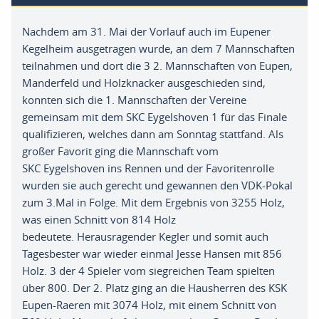
Nachdem am 31. Mai der Vorlauf auch im Eupener
Kegelheim ausgetragen wurde, an dem 7 Mannschaften
teilnahmen und dort die 3 2. Mannschaften von Eupen,
Manderfeld und
Holzknacker ausgeschieden sind,
konnten sich die 1. Mannschaften der Vereine
gemeinsam mit dem SKC
Eygelshoven
1 für das F
inale
qualifizieren, welches dann am Sonntag stattfand. Als
großer Favorit ging die Mannschaft vom
SKC
Eygelshoven
ins Rennen und der Favoritenrolle
wurden sie auch ge
recht und gewannen den VDK-Pokal
zum 3.Mal in Folge. Mit dem
Ergebnis
von 3255 Holz,
was einen Schnitt von
814 Holz
bedeutete.
Herausragender Kegler und somit auch
Tagesbester war wieder einmal Jesse Hansen mit 856
Holz. 3 der 4 Spieler vom siegreichen
Team spielten
über 800. Der 2. Platz ging an die Hausherren des KSK
Eupen-Raeren mit 3074 Holz, mit einem Schnitt von