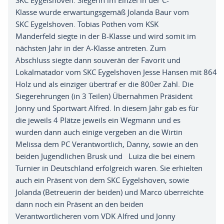
SKC
Eygelshoven
.
Siegerin im Einzel in der
C-
Klasse
wurde erwartungsgemäß J
olanda
B
aur
vom
SKC
Eygelshoven
.
T
obias
P
othen
vom KSK
Manderfeld siegte in der
B-Klasse
und wird somit im
nächsten Jahr in der
A-Klasse
antreten
.
Zum
Abschluss siegte dann souverän der Favorit und
L
okalmatador
vom
SKC
Eygelshoven
J
esse
H
ansen
mit
864
Holz und als
einziger
übertraf er die 800er Zahl
.
Die
Siegerehrungen
(in
3
Teilen)
Übernahmen Präsident
Jonny
und Sportwart
Alfred
. I
n diesem Jahr gab es für
die jeweils 4 Pl
ätze
jeweils ein Wegmann und es
wurden dann auch einige vergeben an d
ie
Wirtin
Melissa
dem
PC Verantwortlich
,
Danny
,
sowie an den
beiden Jugendlichen Brusk und Luiza die bei einem
Turnier in Deutschland erfolgreich waren
. S
ie erhielten
auch ein Präsent
von dem SKC
Eygelshoven
,
sowie
Jolanda
(Betreuerin
der
beiden)
und Marco überreichte
dann noch ein Präsent an den beiden
Verantwortlicheren vom VDK Alfred und
Jonny