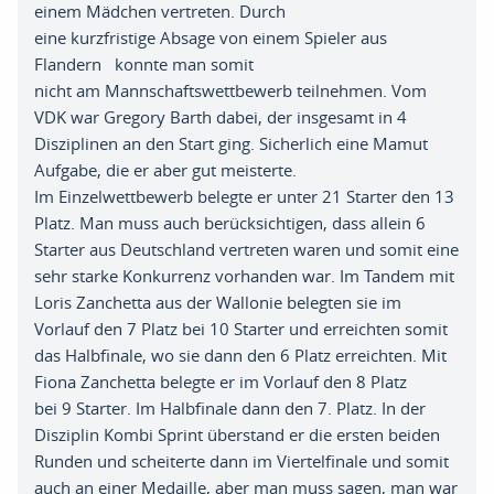
ein
em
Mädchen vertreten
. D
urch
eine
kurzfristige
Absage
von einem Spieler aus
Flandern konnte man somit
nicht am
Mannschaftswettbewerb
teilnehmen
.
Vom
VDK war Gregory Barth dabei
,
der insgesamt in 4
Disziplinen an den Start ging
.
S
icherlich eine
Mamut
Aufgabe
,
die
er
aber gut meisterte
.
Im
Einzelwettbewerb
belegte er unter 21 Starter den 13
Platz
. M
an
muss auch berücksichtigen
,
dass
allein
6
Starter aus Deutschland vertreten waren und somit eine
sehr starke
Konkurrenz
vorhanden war
.
Im Tandem
mit
Loris
Zanchetta
aus der Wallonie
b
ele
gte
n
sie im
Vorlauf den 7 Platz bei 10 Starter und erreichten somit
das
Halbfinale
,
wo sie dann den 6 Platz erreichten
.
Mit
Fiona
Zanchetta
b
e
l
e
gte
er im Vorlauf den 8 Platz
bei
9
Starter
. I
m Halbfinale dann den
7
.
Platz
. I
n der
Disziplin
Kombi Sprint
überstand er die ersten beiden
Runden und scheiterte dann im Viertelfinale und somit
auch an einer Medaille
, a
ber man muss sagen
,
man war