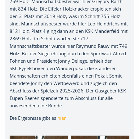
769 Holz.
Mannschaftsbester war hier Gregory Barth
mit 834 Holz. Die Eifeler Holzknacker erspielten sich
den 3. Platz mit 3019 Holz, was im Schnitt 755 Holz
sind. Mannschaftsbe
ster wurde hier Leo Heindrichs mit
812 Holz. Platz 4 ging dann an den KSK Manderfeld mit
2869 Holz, im Schnitt warfen sie
717.
Mannschaftsbester wurde hier Raymund Rauw mit 749
Holz. Bei der Siegerehrung durch den Sportwart Alfred
Fohnen und Präsident Jonny
Deliege
,
erhielt
der
SKC
Eygels
hoven
den Wanderpokal, die 3 anderen
Mannschaften erhielten
ebenfalls einen Pokal. Somit
beendete Jonny den Wettbewerb und zugleich den
Abschluss der Spielzeit 202
5-2026. Der Gastgeber KSK
Eupen-Raeren spendierte zum Abschluss für alle
anwesenden eine Runde.
Die Ergebnisse gibt es
hier