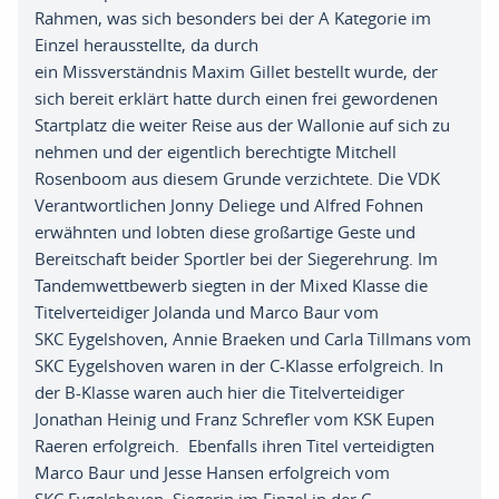
Rahmen
,
was sich besonders bei der A Kategorie im
E
inzel herausstellte
,
da durch
ein
Missverständnis
Maxim Gillet bestellt wurde
,
der
sich bereit erklärt hatte
durch einen frei gewordenen
Startplatz
die weiter Reise aus der Wallonie auf sich zu
nehmen und der eigentlich berechtigte Mitchell
Rosenboom aus diesem Grunde verzichtete
. D
ie VDK
Verantwortlichen
Jonny Deliege und Alfred Fohnen
erwähnten und lobten diese
großartige
Geste und
Bereitschaft beider Sportler bei der Siegerehrung
.
Im
Tandemwettbewerb siegten in der Mixed Klasse die
Titelverteidiger J
olanda
und
M
arco
B
aur
vom
SKC
Eygelshoven
,
A
nnie
B
raeken
und
C
arla
T
illmans
vom
SKC
Eygelshoven
waren in
der
C-Klasse
erfolgreich
.
In
der
B-Klasse
waren auch hier die Titelverteidiger
J
onathan
H
einig
und
F
ranz
S
chrefler
vom KSK Eupen
Raeren erfolgreich
.
Ebenfalls ihren Titel verteidigten
M
arco
Baur
und
J
esse
Hansen erfolgreich
vom