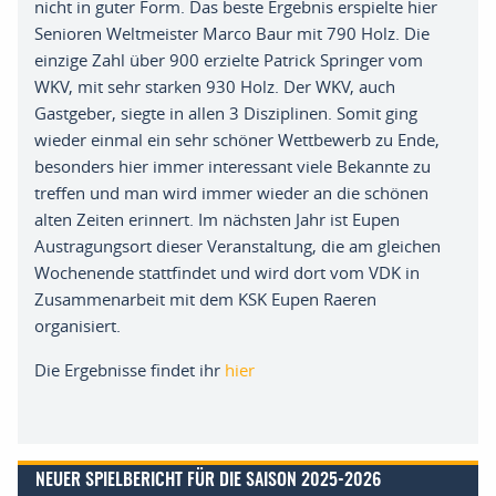
nicht in guter Form
.
Das beste Ergebnis erspielte hier
Senioren Weltmeister Marco Baur mit 790 Holz
.
Die
einzige Zahl über 900 erzielte Patrick Springer vom
WKV
,
mit sehr starken 930 Holz
.
Der WKV
,
auch
Gastgeber, siegte
in allen 3 Disziplinen
.
Somit ging
wieder einmal ein sehr schön
er Wettbewerb zu Ende
,
besonders hier immer interessant viele Bekannte zu
treffen und man wird immer wieder an die schönen
alten Zeiten erinnert
.
Im nächsten Jahr ist
Eupen
Austragungsort
dieser
Veranstaltung,
die am gleichen
Wochenende stattfindet
und wird dort vom VDK in
Zusammenarbeit mit dem KSK Eupen
Raeren
organisiert.
Die Ergebnisse findet ihr
hier
NEUER SPIELBERICHT FÜR DIE SAISON 2025-2026