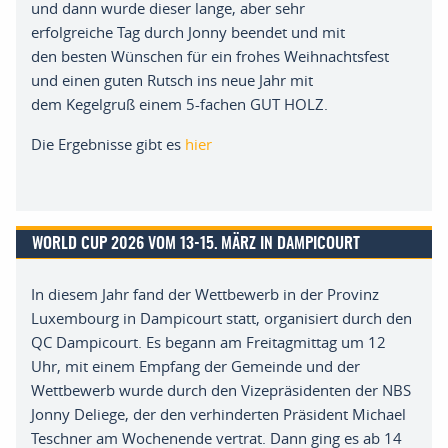
und
dann wurde dieser
lange,
aber sehr
erfolgreiche
Tag
durch Jonny
beendet und mit
den
besten
Wünschen für
ein frohes Weihnachtsfest
und einen guten Rutsch ins
neue Jahr
mit
dem
K
egelgru
ß
einem
5-fachen
GUT HOLZ
.
Die Ergebnisse gibt es
hier
WORLD CUP 2026 VOM 13-15. MÄRZ IN DAMPICOURT
In diesem Jahr fand der Wettbewerb in der Provinz
Luxembourg in
Dampicourt
statt
,
o
rganisiert durch den
QC
Dampicourt
.
Es begann am Freitagmittag um 12
Uhr
,
mit
einem Empfang der Gemeinde und der
Wettbewerb wurde
durch den Vizepräsidenten
der
NBS
Jonny
Deliege
,
der den verhinderten Präsident Michael
Teschner am
Wochenende vertrat
. D
ann ging es ab 14