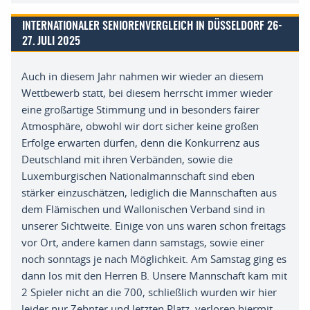
INTERNATIONALER SENIORENVERGLEICH IN DÜSSELDORF 26-
27. JULI 2025
Auch in diesem Jahr nahmen wir wieder an diesem
Wettbewerb statt
,
bei diesem herrscht immer wieder
eine
großartige
Stimmung und in besonders fairer
Atmosphäre
,
obwohl wir dort sicher keine großen
Erfolge erwarten dürfen
,
denn die Konkurrenz aus
Deutschland mit ihren Verbänden
,
sowie d
ie
Luxemburgischen Nationalmannschaft sind eben
stärker einzuschätzen
,
lediglich die Mannschaften aus
dem Flämischen und Wallonischen Verband sind in
unserer Sichtweite
.
Einige von uns waren schon
freitags
vor Ort
,
andere kamen dann
samstags
,
sowie einer
noch
sonntags
je nach Möglichkeit
.
Am Samstag ging es
dann los mit den Herren B
.
Unsere Mannschaft kam mit
2 Spieler nicht an die 700
,
schließlich wurden wir hier
leider nur Zehnte
r
und letzten Platz
,
verloren hiermit