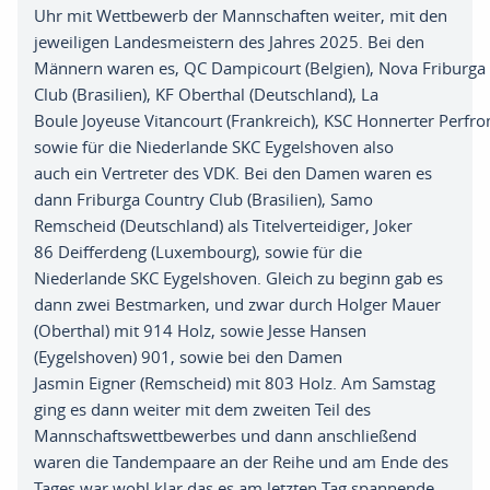
Uhr mit Wettbewerb der Mannschaften
weiter
,
mit den
jeweiligen Landesmeistern des Jahres 2025
.
B
ei den
Männern
waren
e
s
,
QC
Dampicourt
(
Belgien)
,
Nova
Friburga
Club
(Brasilien),
KF
Oberthal
(
Deutschland),
La
Boule
Joyeuse
Vitancourt
(Frankreich
)
,
KSC
Honnerter
Perfr
sowie
für die Niederlande SKC
Eygelshoven
also
auch
ein Vertreter
des VDK
. B
ei den Damen waren es
dann
Friburga
Country Club
(Brasilien
)
,
Samo
Remscheid
(
Deutschland
)
als Titelverteidiger
,
Joker
86
Deifferdeng
(Luxembourg),
sowie für die
Niederlande SKC
Eygelshoven
.
Gleich
zu
b
eginn
gab es
dann zwei
Bestmarken,
und zwar durch Holger Mauer
(
Oberthal
) mit
914 Holz
,
sowie Jesse Hansen
(
Eygelshoven
)
901
,
sowie bei den Damen
Jasmin
Eigner
(Remscheid
) mit 803 Holz
. A
m Samstag
ging es dann weiter
mit dem zweiten Teil
des
Mannschaftswettbewerbes
und dann anschließend
waren die Tandempaare
an der Reihe und am Ende des
Tages war wohl klar das es am letzten Tag
spannende