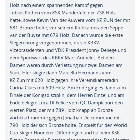
Holz
n
ach
einem
spannende
n
Kampf
gegen
Tobias
Pothen
vom KSK
Manderfeld
der
738
Holz
hatte,
sowie Kevin
V
an der
Auwera
vom KZ ZUN der mit
681 Bronze holte
,
vor seinem Klubkameraden Seppe
van der
Buyse
mit 679 Holz
. D
anach wurde die
erste
Siegerehrung vorgenommen
,
durch KBKV-
Vizepräsidenten
und
VDK-Präsident
J
onny
Deliege
und
dem Sportwart des KBKV Marc
Authelet
.
Bei den
Damen waren durch Verletzung nur zwei Damen am
Start
. H
ier siegte dann Marcella Hermanns vom
KZ
Zun
mit
620 Holz gegen ihre Vereinskameradin
Carina Claes mit 609 Holz
.
Am Ende ging es dann zum
Finale der Königsdisziplin
,
dem Herren Einzel und am
Ende belegte Luca Di Felice vom QC
Dampicourt
den
vierten Platz
,
der mit 789 Holz knapp an Bronze
vorbeischrammte gegen Jonathan
Delcommune
mit
790 Holz
der
sich Bronze holte
. E
r spielt für den World
Cup Sieger
Honneter
Differdingen
und
ist
beim
KSK