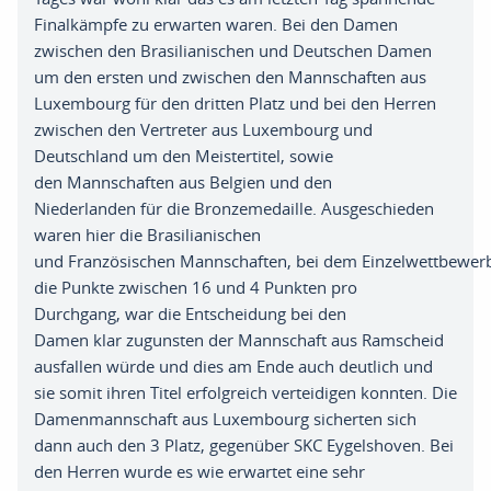
Finalkämpfe zu erwarten waren
. B
ei
d
en Damen
z
w
ischen den
Brasilianischen und Deutschen Damen
um den ersten und zwischen den
Mannschaften aus
Luxembourg für den dritten Platz und bei den Herren
zwischen
den Vertreter aus Luxembourg und
Deutschland um den Meistertitel
,
sowie
den
Mannschaften aus Belgien und
den
Niederlanden
für die Bronzemedaille
. A
usgeschieden
waren hier die Brasilianischen
und
Französischen
Mannschaften
,
b
ei
d
e
m
Einzelwettbewer
die Punkte
z
w
ischen
16 und 4
Punkten
pro
Durchgang
,
war die
Entscheidung
bei den
Damen
klar
zugunsten der Mannschaft aus Ramscheid
ausfallen
würde und dies am Ende auch
deutlich
und
sie somit ihren Titel erfolgreich
verteidigen konnten
.
Die
Damenmannschaft aus Luxembourg sicherten sich
dann
auch den 3 Platz
,
gegenüber SKC
Eygelshoven
.
Bei
den Herren wurde es wie
erwartet eine sehr