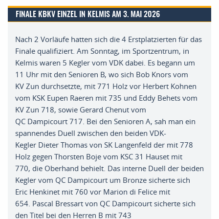
FINALE KBKV EINZEL IN KELMIS AM 3. MAI 2026
Nach 2 Vorläufe hatten sich die 4 Erstplatzierten für das
Finale
qualifiziert
. A
m Sonntag
,
im Sportzentrum
,
in
Kelmis waren 5 Kegler vom VDK
dabei
.
Es begann um
11 Uhr mit den Senioren B
,
wo sich Bob
Knors
vom
KV
Zun
durchsetzte
,
mit
771 Holz vor Herbert Kohnen
vom KSK Eupen Raeren
mit
7
35
und Ed
d
y
Behets
vom
KV
Zun
7
18,
sowie
Gerard
Chenut
vom
QC
Dampicourt
717
.
Bei den Senioren A
,
sah man ein
spannendes Duell zwischen den beiden
VDK-
Kegler
Dieter Thomas von SK Langenfeld der mit 778
Holz gegen Thorsten Boje vom KSC 31
Hauset
mit
770,
die Oberhand behielt
. D
as interne Duell der beiden
Kegler vom QC
Dampicourt
um Bronze sicherte sich
Eric
Henkinet
mit 760 vor Marion di Felice mit
654
.
Pascal
Bressart
von QC
Dampicourt
sicherte sich
den Titel bei den Herren B mit 743