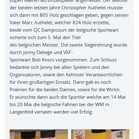
Eupen
R
aeren
als Einzelspieler angemeldet
.
Der Meister
der beiden letzten Jahre Christopher
Authelet
musste
sich
dann
mit 805 Holz geschlagen
geben
,
gegen
seinen
Vater
Marc
Authelet
,
welcher 824 Holz erzielte
,
b
eide
vom
QC
Dampicourt
der
belgische
Sportwart
sicherte sich zum 5. Mal den Titel
des
belgischen
Meister
.
Die zweite Siegerehrung wurde
durch Jonny
Deliege
und
VKF-
Sportwart
Bob
Knors
vorgenommen
.
Z
um Schluss
bedankte sich Jonny bei allen Spielern und den
Organisatoren
,
sowie den
Kelmiser
Verantwortlichen
für
ihren großartigen Einsatz
. D
ann gab es noch
Pralinen für die beiden Damen
,
sowie für die
Wirtin.
Er
wünschte dann auch die Sportler welche am 14 Mai
bis 20 Mai die
belgische
Fahnen bei der WM in
Langenfeld vertaten werden viel Erfolg
.