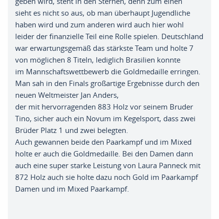
geben
wird,
steht in den
Sternen,
denn zum einen
sieh
t
es nicht so
aus,
ob man überhaupt Jugendliche
haben wird und zum anderen wird auch hier wohl
leider der
finanzielle
Teil eine Rolle spielen
.
Deutschland
war
erwartungsgemäß
das stärkste Team und holte 7
von möglichen 8 Titeln
,
lediglich Brasilien konnte
im
Mannschaftswettbewerb
die
Goldmedaille
erringen
.
M
an sah in den Finals
großartige
Ergebnisse durch
den
neuen Weltmeister Jan Anders
,
der
mit
hervorragenden
88
3
Holz vor
seinem
Bruder
Ti
n
o
,
sicher auch ein Novum im
Kegelsport,
dass zwei
Brüder Platz 1
und zwei
belegten.
Auch
gewanne
n
beide
den
Paarkampf
und im Mixed
holte er auch die
Goldmedaille
. B
ei den Damen dann
auch eine super starke
Leistung von
Laura
Panneck
mit
872 Holz auch sie holte dazu noch Gold im Paarkampf
Damen und im Mixed Paarkampf
.