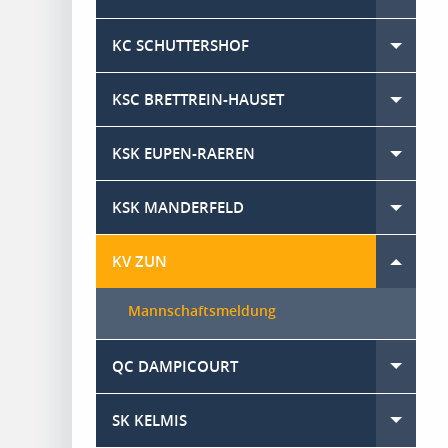
KC SCHUTTERSHOF
Toggle
KSC BRETTREIN-HAUSET
Toggle
KSK EUPEN-RAEREN
Toggle
KSK MANDERFELD
Toggle
KV ZUN
Toggle menu
Mannschaftsmeldung
QC DAMPICOURT
Toggle
SK KELMIS
Toggle