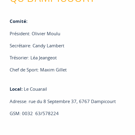
 menu
Comité:
 menu
Président: Olivier Moulu
Secrétaire: Candy Lambert
 menu
Trésorier: Léa Jeangeot
 menu
Chef de Sport: Maxim Gillet
 menu
Local:
Le Couarail
Adresse: rue du 8 Septembre 37, 6767 Dampicourt
GSM: 0032 63/578224
 menu