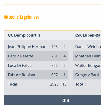
Aktuelle Ergebnisse
QC Dampicourt II
KSK Eupen-Raere
Jean-Philippe Herman
705
2
Daniel Weinholz
Cédric Rézette
761
4
Jonathan Heinig
Luca Di Felice
766
6
Walter Bongard
Fabrice Roblain
697
1
Grégory Barth
Total:
2929
13
Total:
0:3