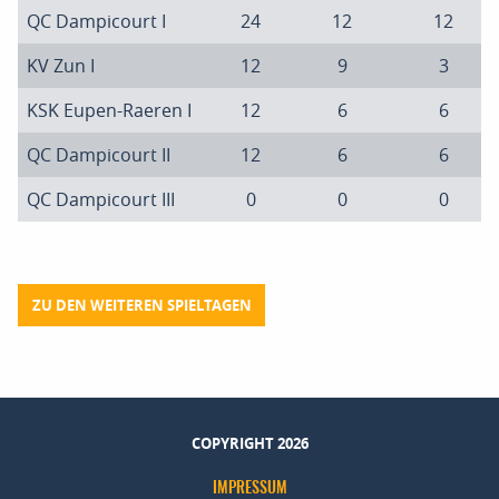
QC Dampicourt I
24
12
12
KV Zun I
12
9
3
KSK Eupen-Raeren I
12
6
6
QC Dampicourt II
12
6
6
QC Dampicourt III
0
0
0
ZU DEN WEITEREN SPIELTAGEN
COPYRIGHT 2026
IMPRESSUM