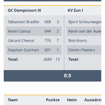
QC Dampicourt III
KV Zun I
Sébastien Bradfer
668
3
Bjorn Scheurwegen
Kevin Camus
644
2
Kevin van der Auwer
Gérard Chenut
776
7
Bob Knors
Stephan Guichart
601
1
Dimitri Peeters
Total:
2689
13
Total:
0:3
Team
Punkte
Heim
Auswärts