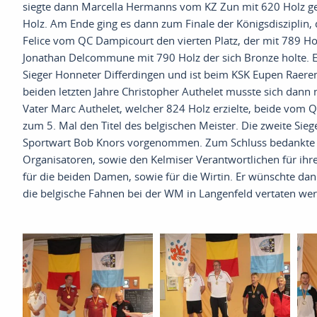
siegte dann Marcella Hermanns vom KZ
Zun
mit
620 Holz g
Holz
.
Am Ende ging es dann zum Finale der Königsdisziplin
,
Felice vom QC
Dampicourt
den vierten Platz
,
der mit 789 H
Jonathan
Delcommune
mit 790 Holz
der
sich Bronze holte
. 
Sieger
Honneter
Differdingen
und
ist
beim
KSK Eupen
R
aere
beiden letzten Jahre Christopher
Authelet
musste sich
dann
m
Vater
Marc
Authelet
,
welcher 824 Holz erzielte
, b
eide
vom
Q
zum 5. Mal den Titel des
belgischen
Meister
.
Die zweite Sie
Sportwart
Bob
Knors
vorgenommen
.
Z
um Schluss bedankte s
Organisatoren
,
sowie den
Kelmiser
Verantwortlichen für
ihre
für die beiden Damen
,
sowie für die
Wirtin. Er
wünschte dann
die
belgische
Fahnen bei der WM in Langenfeld vertaten werd