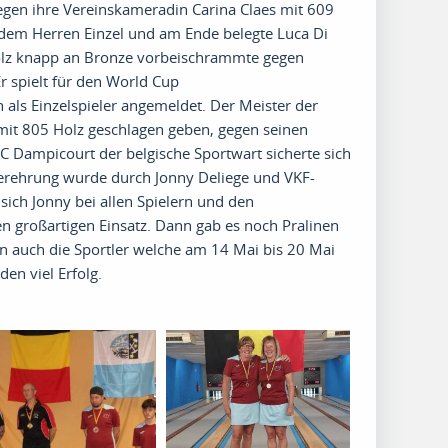
egen ihre Vereinskameradin Carina Claes mit 609
dem Herren Einzel und am Ende belegte Luca Di
olz knapp an Bronze vorbeischrammte gegen
E
r spielt für den World Cup
n
als Einzelspieler angemeldet
.
Der Meister der
it 805 Holz geschlagen
geben
,
gegen
seinen
C
Dampicourt
der
belgische
Sportwart sicherte sich
gerehrung wurde durch Jonny
Deliege
und
VKF-
ich Jonny bei allen Spielern und den
n großartigen Einsatz
. D
ann gab es noch Pralinen
 auch die Sportler welche am 14 Mai bis 20 Mai
en viel Erfolg
.