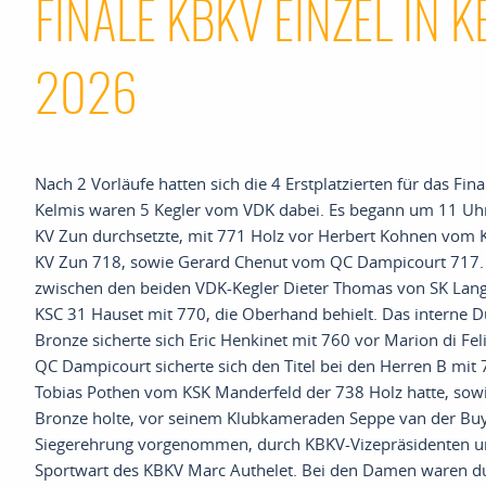
FINALE KBKV EINZEL IN K
2026
Nach 2 Vorläufe hatten sich die 4 Erstplatzierten für das Fina
Kelmis waren 5 Kegler vom VDK
dabei
.
Es begann um 11 Uhr
KV
Zun
durchsetzte
,
mit
771 Holz vor Herbert Kohnen vom 
KV
Zun
7
18,
sowie
Gerard
Chenut
vom QC
Dampicourt
717
.
zwischen den beiden
VDK-Kegler
Dieter Thomas von SK Lang
KSC 31
Hauset
mit 770,
die Oberhand behielt
. D
as interne 
Bronze sicherte sich Eric
Henkinet
mit 760 vor Marion di Fel
QC
Dampicourt
sicherte sich den Titel bei den Herren B mit
Tobias
Pothen
vom KSK
Manderfeld
der
738
Holz hatte,
sowi
Bronze holte
,
vor seinem Klubkameraden Seppe van der
Bu
Siegerehrung vorgenommen
,
durch KBKV-Vizepräsidenten
u
Sportwart des KBKV Marc
Authelet
.
Bei den Damen waren du