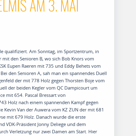
ELMIS AM 3. MAI
le
qualifiziert
. A
m Sonntag
,
im Sportzentrum
,
in
 mit den Senioren B
,
wo sich Bob
Knors
vom
KSK Eupen Raeren
mit
7
35
und Ed
d
y
Behets
vom
Bei den Senioren A
,
sah man ein spannendes Duell
enfeld der mit 778 Holz gegen Thorsten Boje vom
Duell der beiden Kegler vom QC
Dampicourt
um
ice mit 654
.
Pascal
Bressart
von
 743 Holz
n
ach
einem
spannende
n
Kampf
gegen
e Kevin
V
an der
Auwera
vom KZ ZUN der mit 681
yse
mit 679 Holz
. D
anach wurde die
erste
nd
VDK-Präsident
J
onny
Deliege
und dem
rch Verletzung nur zwei Damen am Start
. H
ier