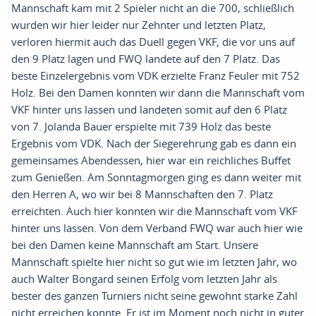
Mannschaft kam mit 2 Spieler nicht an die 700
,
schließlich
wurden wir hier leider nur Zehnte
r
und letzten Platz
,
verloren hiermit auch das
Duell gegen
VKF
,
die vor uns auf
den 9 Platz lagen und FWQ landete auf den 7 Platz
.
Das
beste Einzelergebnis vom VDK erzielte Franz
Feuler
mit 752
Holz
.
Bei den Damen konnten wir dann die Mannschaft vom
VKF hinter uns lassen und landeten somit auf den 6 Platz
von 7
.
Jolanda Bauer erspielte mit 739 Holz das beste
Ergebnis vom VDK
.
Nach der Siegerehrung gab es dann ein
gemeinsames Abendessen
,
hier war ein reichliches Buffet
zum Genießen
.
Am Sonntagmorgen ging es dann weiter mit
den Herren A
,
wo wir bei 8 Mannschaften den 7
.
Platz
erreichten
. A
uch hier konnten wir die Mannschaft vom VKF
hinter uns lassen
. V
on dem Verband FWQ war auch hier wie
bei den Damen keine Mannschaft am Start
. U
nsere
Mannschaft spielte hier nicht so gut wie im letzten Jahr
,
wo
auch Walter Bongard seinen Erfolg vom letzten Jahr als
bester des ganzen Turniers nicht seine gewohnt starke Zahl
nicht e
r
reichen
konnte.
E
r ist im Moment noch nicht in guter