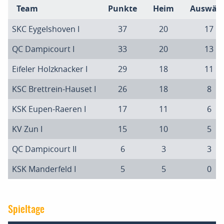
Team
Punkte
Heim
Auswärt
SKC Eygelshoven I
37
20
17
QC Dampicourt I
33
20
13
Eifeler Holzknacker I
29
18
11
KSC Brettrein-Hauset I
26
18
8
KSK Eupen-Raeren I
17
11
6
KV Zun I
15
10
5
QC Dampicourt II
6
3
3
KSK Manderfeld I
5
5
0
Spieltage