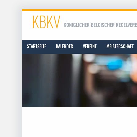
KBKV
KÖNIGLICHER BELGISCHER KEGELVER
STARTSEITE
KALENDER
VEREINE
MEISTERSCHAFT