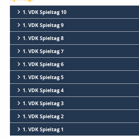
1. VDK Spieltag 10
1. VDK Spieltag 9
1. VDK Spieltag 8
1. VDK Spieltag 7
1. VDK Spieltag 6
1. VDK Spieltag 5
1. VDK Spieltag 4
1. VDK Spieltag 3
1. VDK Spieltag 2
1. VDK Spieltag 1