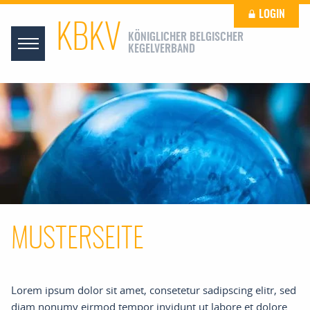
LOGIN
KBKV
KÖNIGLICHER BELGISCHER
KEGELVERBAND
MUSTERSEITE
Lorem ipsum dolor sit amet, consetetur sadipscing elitr, sed
diam nonumy eirmod tempor invidunt ut labore et dolore