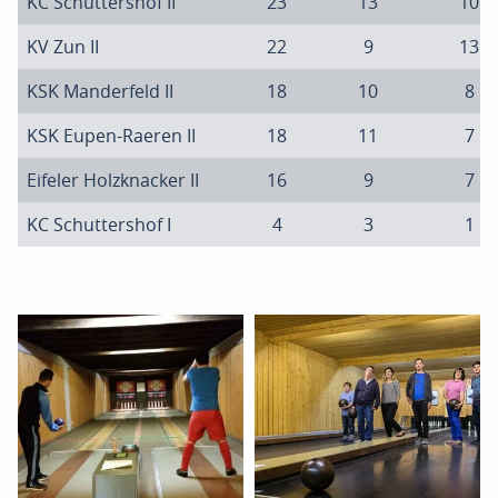
KC Schuttershof II
23
13
10
KV Zun II
22
9
13
KSK Manderfeld II
18
10
8
KSK Eupen-Raeren II
18
11
7
Eifeler Holzknacker II
16
9
7
KC Schuttershof I
4
3
1