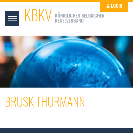
LOGIN
KBKV
KÖNIGLICHER BELGISCHER
KEGELVERBAND
BRUSK THURMANN