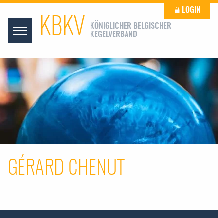
LOGIN
KBKV
KÖNIGLICHER BELGISCHER
KEGELVERBAND
GÉRARD CHENUT