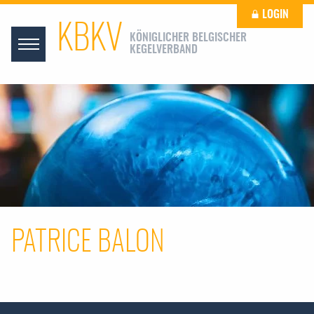
LOGIN
KBKV
KÖNIGLICHER BELGISCHER
KEGELVERBAND
PATRICE BALON