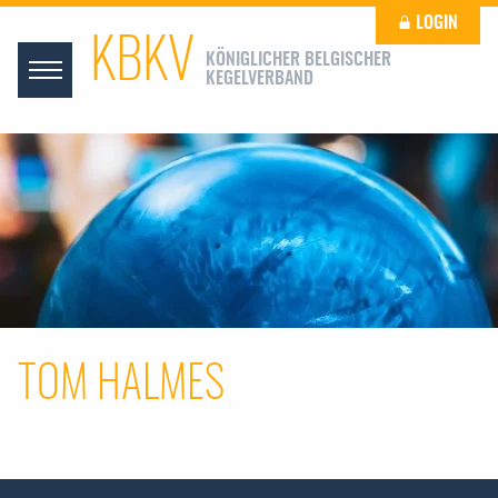
LOGIN
KBKV
KÖNIGLICHER BELGISCHER
KEGELVERBAND
TOM HALMES