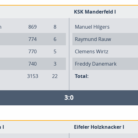
KSK Manderfeld I
n
869
8
Manuel Hilgers
774
6
Raymund Rauw
770
5
Clemens Wirtz
740
3
Freddy Danemark
3153
22
Total:
3:0
 I
Eifeler Holzknacker I