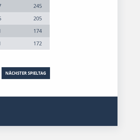
7
245
6
205
1
174
1
172
NÄCHSTER SPIELTAG