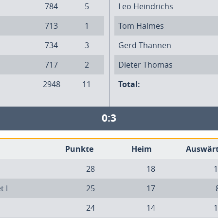
784
5
Leo Heindrichs
713
1
Tom Halmes
734
3
Gerd Thannen
717
2
Dieter Thomas
2948
11
Total:
0:3
Punkte
Heim
Auswär
28
18
1
t I
25
17
24
14
1