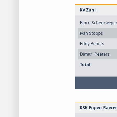
KV Zun I
Bjorn Scheurwege
Ivan Stoops
Eddy Behets
Dimitri Peeters
Total:
KSK Eupen-Raeren