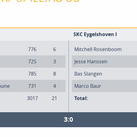
SKC Eygelshoven I
776
6
Mitchell Rosenboom
725
3
Jesse Hanssen
785
8
Bas Slangen
mune
731
4
Marco Baur
3017
21
Total:
3:0