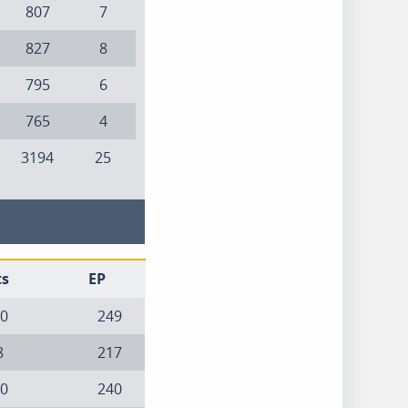
807
7
827
8
795
6
765
4
3194
25
ts
EP
0
249
8
217
0
240