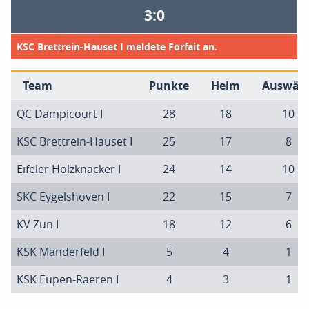
3:0
KSC Brettrein-Hauset I meldete Forfait an.
Team
Punkte
Heim
Auswärt
QC Dampicourt I
28
18
10
KSC Brettrein-Hauset I
25
17
8
Eifeler Holzknacker I
24
14
10
SKC Eygelshoven I
22
15
7
KV Zun I
18
12
6
KSK Manderfeld I
5
4
1
KSK Eupen-Raeren I
4
3
1