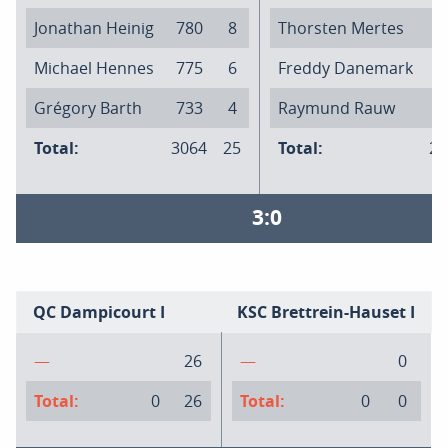
Jonathan Heinig
780
8
Thorsten Mertes
7
Michael Hennes
775
6
Freddy Danemark
7
Grégory Barth
733
4
Raymund Rauw
7
Total:
3064
25
Total:
29
3:0
QC Dampicourt I
KSC Brettrein-Hauset I
—
26
—
0
Total:
0
26
Total:
0
0