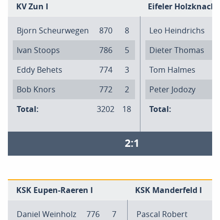
KV Zun I
Eifeler Holzknacke
Bjorn Scheurwegen
870
8
Leo Heindrichs
8
Ivan Stoops
786
5
Dieter Thomas
7
Eddy Behets
774
3
Tom Halmes
7
Bob Knors
772
2
Peter Jodozy
6
Total:
3202
18
Total:
3
2:1
KSK Eupen-Raeren I
KSK Manderfeld I
Daniel Weinholz
776
7
Pascal Robert
7