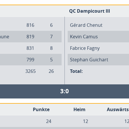
QC Dampicourt III
816
6
Gérard Chenut
mune
819
7
Kevin Camus
831
8
Fabrice Fagny
799
5
Stephan Guichart
3265
26
Total:
3:0
Punkte
Heim
Auswärts
24
12
1