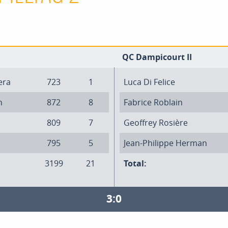
QC Dampicourt II
era
723
1
Luca Di Felice
n
872
8
Fabrice Roblain
809
7
Geoffrey Rosière
795
5
Jean-Philippe Herman
3199
21
Total:
3:0