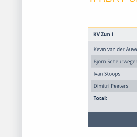
KV Zun I
Kevin van der Auw
Bjorn Scheurwege
Ivan Stoops
Dimitri Peeters
Total: