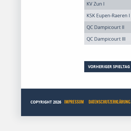
KV Zun I
KSK Eupen-Raeren I
QC Dampicourt II
QC Dampicourt III
VORHERIGER SPIELTAG
COPYRIGHT 2026
IMPRESSUM
DATENSCHUTZERKLÄRUNG