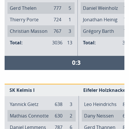
Gerd Thelen
777
5
Daniel Weinholz
79
Thierry Porte
724
1
Jonathan Heinig
79
Christian Masson
767
3
Grégory Barth
76
Total:
3036
13
Total:
31
0:3
SK Kelmis I
Eifeler Holzknacker 
Yannick Gietz
638
3
Leo Heindrichs
81
Mathias Connotte
630
2
Dany Neissen
69
Daniel Lemmens
787
6
Gerd Thannen
80