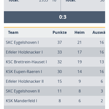
Total:
2933
16
Total:
3018
0:3
Team
Punkte
Heim
Auswärt
SKC Eygelshoven I
37
21
16
Eifeler Holzknacker I
33
17
16
KSC Brettrein-Hauset I
32
19
13
KSK Eupen-Raeren I
30
14
16
Eifeler Holzknacker II
15
9
6
SKC Eygelshoven II
11
8
3
KSK Manderfeld I
8
6
2