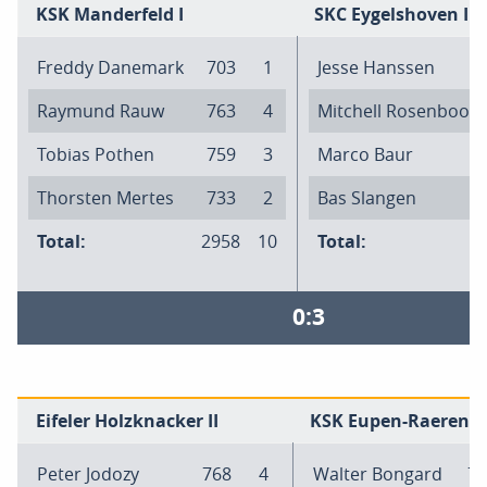
KSK Manderfeld I
SKC Eygelshoven I
Freddy Danemark
703
1
Jesse Hanssen
Raymund Rauw
763
4
Mitchell Rosenboom
Tobias Pothen
759
3
Marco Baur
Thorsten Mertes
733
2
Bas Slangen
Total:
2958
10
Total:
0:3
Eifeler Holzknacker II
KSK Eupen-Raeren I
Peter Jodozy
768
4
Walter Bongard
77