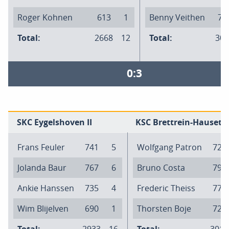
Roger Kohnen
613
1
Benny Veithen
70
Total:
2668
12
Total:
301
0:3
SKC Eygelshoven II
KSC Brettrein-Hauset I
Frans Feuler
741
5
Wolfgang Patron
728
Jolanda Baur
767
6
Bruno Costa
790
Ankie Hanssen
735
4
Frederic Theiss
775
Wim Blijelven
690
1
Thorsten Boje
725