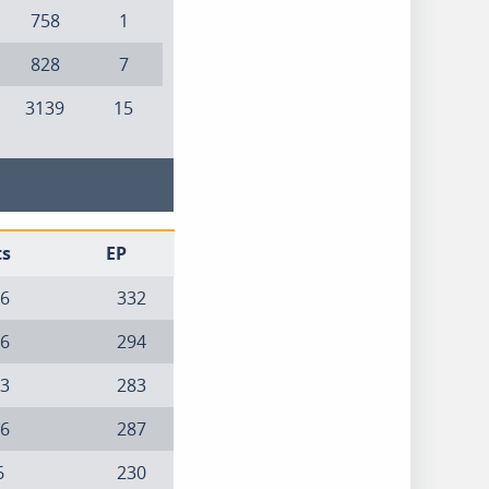
758
1
828
7
3139
15
ts
EP
6
332
6
294
3
283
6
287
6
230