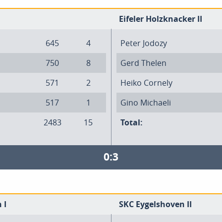
Eifeler Holzknacker II
645
4
Peter Jodozy
750
8
Gerd Thelen
571
2
Heiko Cornely
517
1
Gino Michaeli
2483
15
Total:
0:3
 I
SKC Eygelshoven II