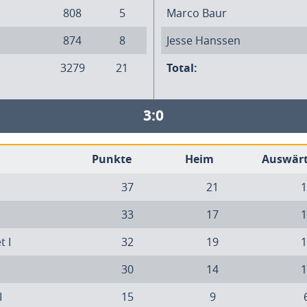
808
5
Marco Baur
874
8
Jesse Hanssen
3279
21
Total:
3:0
Punkte
Heim
Auswär
37
21
1
33
17
1
t I
32
19
1
30
14
1
I
15
9