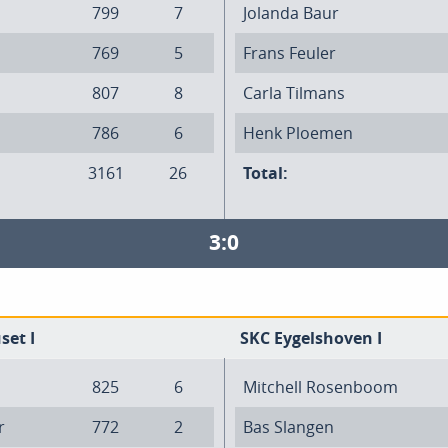
799
7
Jolanda Baur
769
5
Frans Feuler
807
8
Carla Tilmans
786
6
Henk Ploemen
3161
26
Total:
3:0
set I
SKC Eygelshoven I
825
6
Mitchell Rosenboom
r
772
2
Bas Slangen