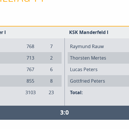
r I
KSK Manderfeld I
768
7
Raymund Rauw
713
2
Thorsten Mertes
767
6
Lucas Peters
855
8
Gottfried Peters
3103
23
Total:
3:0