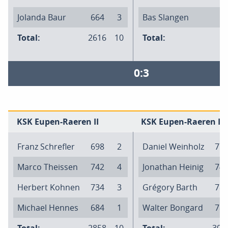
Jolanda Baur
664
3
Bas Slangen
Total:
2616
10
Total:
0:3
KSK Eupen-Raeren II
KSK Eupen-Raeren I
Franz Schrefler
698
2
Daniel Weinholz
77
Marco Theissen
742
4
Jonathan Heinig
74
Herbert Kohnen
734
3
Grégory Barth
78
Michael Hennes
684
1
Walter Bongard
78