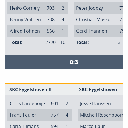
Heiko Cornely
703
2
Peter Jodozy
778
Benny Veithen
738
4
Christian Masson
774
Alfred Fohnen
566
1
Gerd Thannen
791
Total:
2720
10
Total:
318
0:3
SKC Eygelshoven II
SKC Eygelshoven I
Chris Lardenoije
601
2
Jesse Hanssen
Frans Feuler
757
4
Mitchell Rosenboom
Carla Tilmans
594
1
Marco Baur