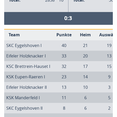
Total:
2858
10
Total:
308
0:3
Team
Punkte
Heim
Auswärt
SKC Eygelshoven I
40
21
19
Eifeler Holzknacker I
33
20
13
KSC Brettrein-Hauset I
32
17
15
KSK Eupen-Raeren I
23
14
9
Eifeler Holzknacker II
13
10
3
KSK Manderfeld I
11
6
5
SKC Eygelshoven II
8
6
2