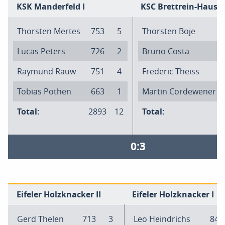
KSK Manderfeld I
KSC Brettrein-Hauset
Thorsten Mertes
753
5
Thorsten Boje
Lucas Peters
726
2
Bruno Costa
Raymund Rauw
751
4
Frederic Theiss
Tobias Pothen
663
1
Martin Cordewener
Total:
2893
12
Total:
0:3
Eifeler Holzknacker II
Eifeler Holzknacker I
Gerd Thelen
713
3
Leo Heindrichs
841