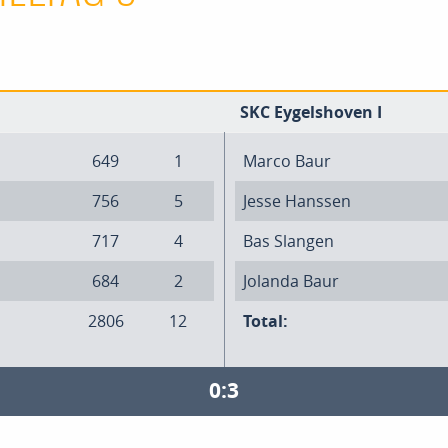
SKC Eygelshoven I
649
1
Marco Baur
756
5
Jesse Hanssen
717
4
Bas Slangen
684
2
Jolanda Baur
2806
12
Total:
0:3