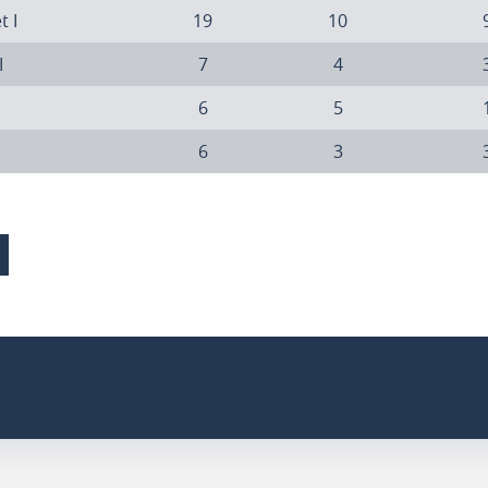
t I
19
10
I
7
4
6
5
6
3