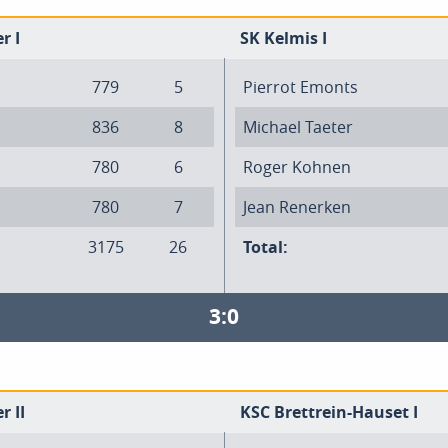
r I
SK Kelmis I
779
5
Pierrot Emonts
836
8
Michael Taeter
780
6
Roger Kohnen
780
7
Jean Renerken
3175
26
Total:
3:0
r II
KSC Brettrein-Hauset I