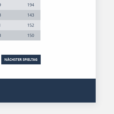
9
194
3
143
1
152
3
150
NÄCHSTER SPIELTAG