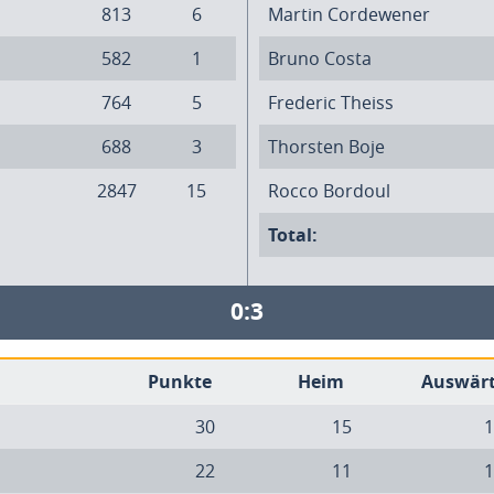
813
6
Martin Cordewener
582
1
Bruno Costa
764
5
Frederic Theiss
688
3
Thorsten Boje
2847
15
Rocco Bordoul
Total:
0:3
Punkte
Heim
Auswär
30
15
1
22
11
1