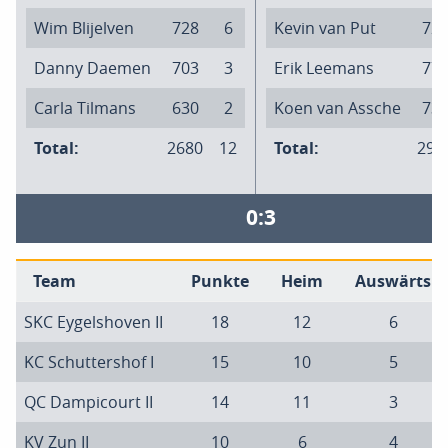
Wim Blijelven
728
6
Kevin van Put
72
Danny Daemen
703
3
Erik Leemans
77
Carla Tilmans
630
2
Koen van Assche
73
Total:
2680
12
Total:
295
0:3
Team
Punkte
Heim
Auswärts
SKC Eygelshoven II
18
12
6
KC Schuttershof I
15
10
5
QC Dampicourt II
14
11
3
KV Zun II
10
6
4