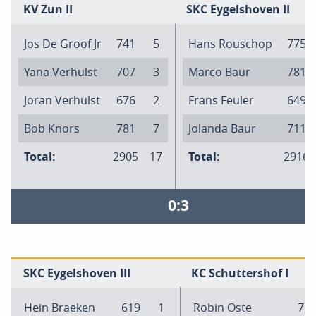
KV Zun II
SKC Eygelshoven II
Jos De Groof Jr
741
5
Hans Rouschop
775
Yana Verhulst
707
3
Marco Baur
781
Joran Verhulst
676
2
Frans Feuler
649
Bob Knors
781
7
Jolanda Baur
711
Total:
2905
17
Total:
2916
0:3
SKC Eygelshoven III
KC Schuttershof I
Hein Braeken
619
1
Robin Oste
71