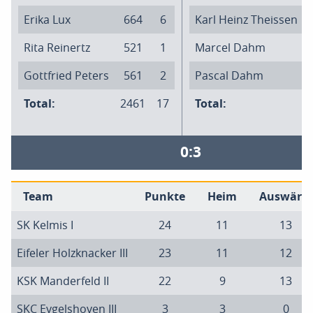
Erika Lux
664
6
Karl Heinz Theissen
Rita Reinertz
521
1
Marcel Dahm
Gottfried Peters
561
2
Pascal Dahm
Total:
2461
17
Total:
0:3
Team
Punkte
Heim
Auswärts
SK Kelmis I
24
11
13
Eifeler Holzknacker III
23
11
12
KSK Manderfeld II
22
9
13
SKC Eygelshoven III
3
3
0