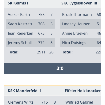
SK Kelmis I
SKC Eygelshoven III
Volker Barth
758
7
Brusk Thurmann
582
Sadri Kastrati
708
6
Lindsey Heunen
514
Jean Renerken
673
5
Annie Braeken
462
Jeremy Scholl
772
8
Nico Duisings
647
Total:
2911
26
Total:
2205
3:0
KSK Manderfeld II
Eifeler Holzknacker II
Clemens Wirtz
715
8
Wilfried Gabriel