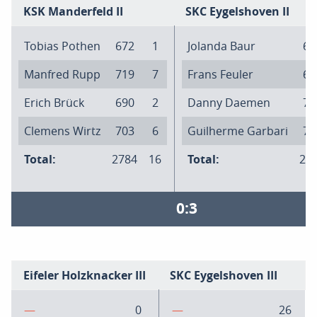
KSK Manderfeld II
SKC Eygelshoven II
Tobias Pothen
672
1
Jolanda Baur
69
Manfred Rupp
719
7
Frans Feuler
69
Erich Brück
690
2
Danny Daemen
70
Clemens Wirtz
703
6
Guilherme Garbari
75
Total:
2784
16
Total:
28
0:3
Eifeler Holzknacker III
SKC Eygelshoven III
—
0
—
26