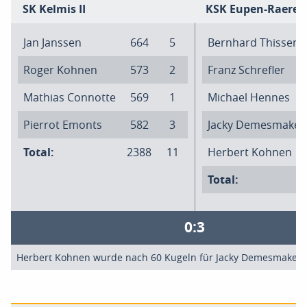
SK Kelmis II
KSK Eupen-Raeren 
Jan Janssen
664
5
Bernhard Thissen
Roger Kohnen
573
2
Franz Schrefler
Mathias Connotte
569
1
Michael Hennes
Pierrot Emonts
582
3
Jacky Demesmaker
Total:
2388
11
Herbert Kohnen
Total:
0:3
Herbert Kohnen wurde nach 60 Kugeln für Jacky Demesmaker 