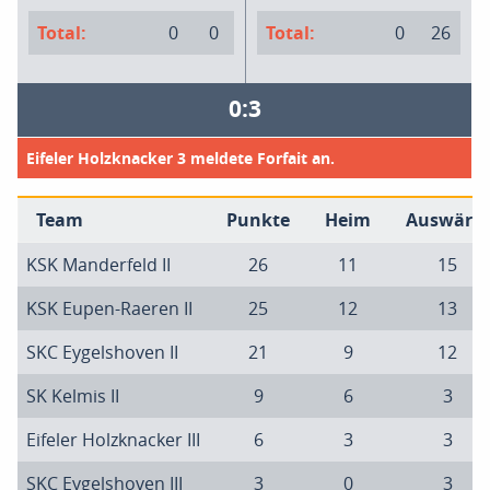
Total:
0
0
Total:
0
26
0:3
Eifeler Holzknacker 3 meldete Forfait an.
Team
Punkte
Heim
Auswärts
KSK Manderfeld II
26
11
15
KSK Eupen-Raeren II
25
12
13
SKC Eygelshoven II
21
9
12
SK Kelmis II
9
6
3
Eifeler Holzknacker III
6
3
3
SKC Eygelshoven III
3
0
3