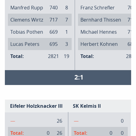
Manfred Rupp
740
8
Franz Schrefler
708
Clemens Wirtz
717
7
Bernhard Thissen
711
Tobias Pothen
669
1
Michael Hennes
713
Lucas Peters
695
3
Herbert Kohnen
682
Total:
2821
19
Total:
281
2:1
Eifeler Holzknacker III
SK Kelmis II
—
26
—
0
Total:
0
26
Total:
0
0