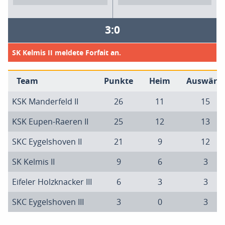
3:0
SK Kelmis II meldete Forfait an.
Team
Punkte
Heim
Auswärts
KSK Manderfeld II
26
11
15
KSK Eupen-Raeren II
25
12
13
SKC Eygelshoven II
21
9
12
SK Kelmis II
9
6
3
Eifeler Holzknacker III
6
3
3
SKC Eygelshoven III
3
0
3