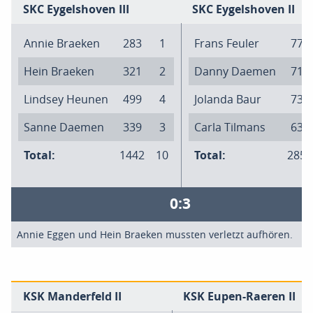
SKC Eygelshoven III
SKC Eygelshoven II
Annie Braeken
283
1
Frans Feuler
775
Hein Braeken
321
2
Danny Daemen
719
Lindsey Heunen
499
4
Jolanda Baur
730
Sanne Daemen
339
3
Carla Tilmans
635
Total:
1442
10
Total:
2859
0:3
Annie Eggen und Hein Braeken mussten verletzt aufhören.
KSK Manderfeld II
KSK Eupen-Raeren II