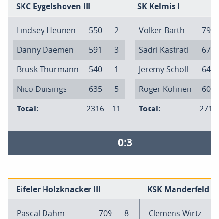
SKC Eygelshoven III
SK Kelmis I
Lindsey Heunen
550
2
Volker Barth
794
Danny Daemen
591
3
Sadri Kastrati
674
Brusk Thurmann
540
1
Jeremy Scholl
641
Nico Duisings
635
5
Roger Kohnen
602
Total:
2316
11
Total:
2711
0:3
Eifeler Holzknacker III
KSK Manderfeld II
Pascal Dahm
709
8
Clemens Wirtz