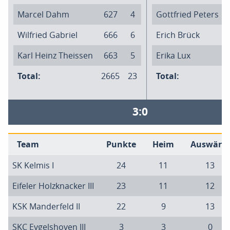
Marcel Dahm
627
4
Gottfried Peters
Wilfried Gabriel
666
6
Erich Brück
Karl Heinz Theissen
663
5
Erika Lux
Total:
2665
23
Total:
3:0
Team
Punkte
Heim
Auswärts
SK Kelmis I
24
11
13
Eifeler Holzknacker III
23
11
12
KSK Manderfeld II
22
9
13
SKC Eygelshoven III
3
3
0