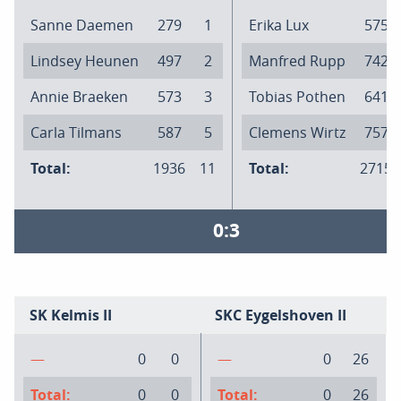
Sanne Daemen
279
1
Erika Lux
575
Lindsey Heunen
497
2
Manfred Rupp
742
Annie Braeken
573
3
Tobias Pothen
641
Carla Tilmans
587
5
Clemens Wirtz
757
Total:
1936
11
Total:
2715
0:3
SK Kelmis II
SKC Eygelshoven II
—
0
0
—
0
26
Total:
0
0
Total:
0
26