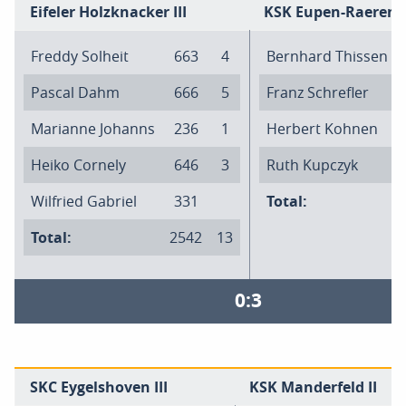
Eifeler Holzknacker III
KSK Eupen-Raeren I
Freddy Solheit
663
4
Bernhard Thissen
Pascal Dahm
666
5
Franz Schrefler
Marianne Johanns
236
1
Herbert Kohnen
Heiko Cornely
646
3
Ruth Kupczyk
Wilfried Gabriel
331
Total:
Total:
2542
13
0:3
SKC Eygelshoven III
KSK Manderfeld II