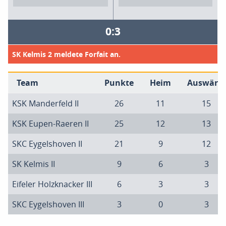
0:3
SK Kelmis 2 meldete Forfait an.
Team
Punkte
Heim
Auswärts
KSK Manderfeld II
26
11
15
KSK Eupen-Raeren II
25
12
13
SKC Eygelshoven II
21
9
12
SK Kelmis II
9
6
3
Eifeler Holzknacker III
6
3
3
SKC Eygelshoven III
3
0
3