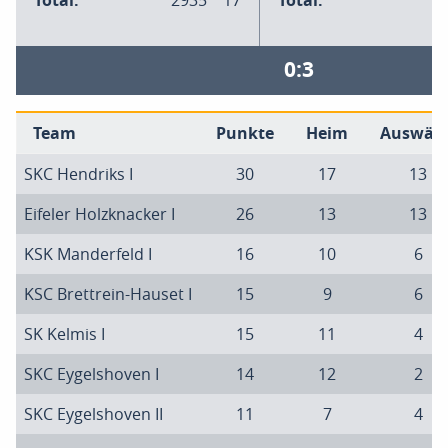
Total:
2935
17
Total:
0:3
Team
Punkte
Heim
Auswärt
SKC Hendriks I
30
17
13
Eifeler Holzknacker I
26
13
13
KSK Manderfeld I
16
10
6
KSC Brettrein-Hauset I
15
9
6
SK Kelmis I
15
11
4
SKC Eygelshoven I
14
12
2
SKC Eygelshoven II
11
7
4