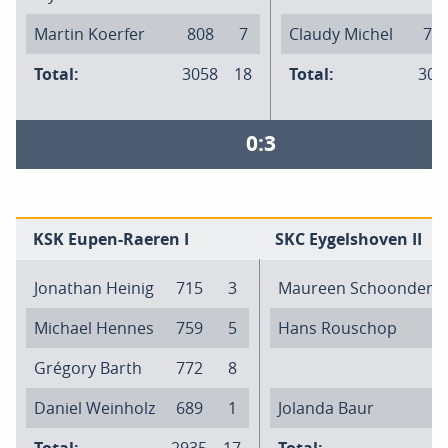
Martin Koerfer
808
7
Claudy Michel
74
Total:
3058
18
Total:
309
0:3
KSK Eupen-Raeren I
SKC Eygelshoven II
Jonathan Heinig
715
3
Maureen Schoonderw
Michael Hennes
759
5
Hans Rouschop
Grégory Barth
772
8
Daniel Weinholz
689
1
Jolanda Baur