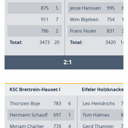
875
5
Jesse Hanssen
995
8
911
7
Wim Blijelven
754
1
786
2
Frans Feuler
831
3
Total:
3473
20
Total:
3420
16
2:1
KSC Brettrein-Hauset I
Eifeler Holzknacker 
Thorsten Boje
783
6
Leo Heindrichs
77
Hermann Schauff
697
1
Tom Halmes
81
Myriam Charlier
770
4
Gerd Thannen
76