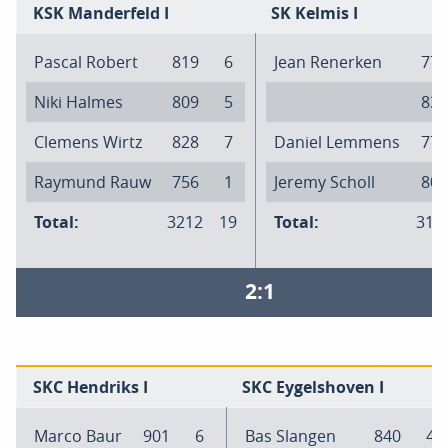
KSK Manderfeld I
SK Kelmis I
Pascal Robert
819
6
Jean Renerken
775
Niki Halmes
809
5
834
Clemens Wirtz
828
7
Daniel Lemmens
770
Raymund Rauw
756
1
Jeremy Scholl
806
Total:
3212
19
Total:
318
2:1
SKC Hendriks I
SKC Eygelshoven I
Marco Baur
901
6
Bas Slangen
840
4