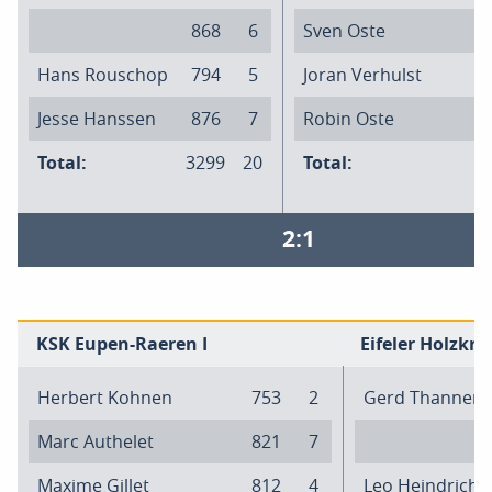
868
6
Sven Oste
Hans Rouschop
794
5
Joran Verhulst
Jesse Hanssen
876
7
Robin Oste
Total:
3299
20
Total:
3
2:1
KSK Eupen-Raeren I
Eifeler Holzkna
Herbert Kohnen
753
2
Gerd Thannen
Marc Authelet
821
7
Maxime Gillet
812
4
Leo Heindrichs