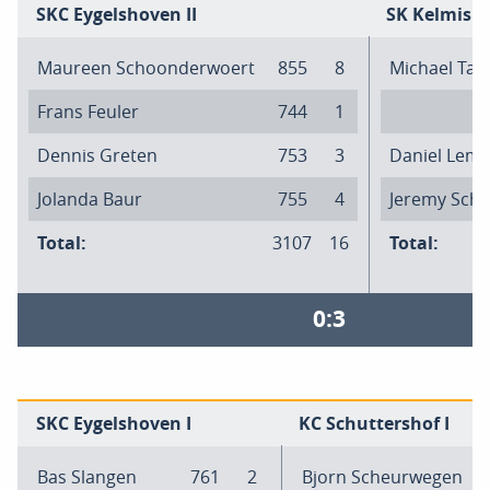
SKC Eygelshoven II
SK Kelmis I
Maureen Schoonderwoert
855
8
Michael Tae
Frans Feuler
744
1
Dennis Greten
753
3
Daniel Lem
Jolanda Baur
755
4
Jeremy Scho
Total:
3107
16
Total:
0:3
SKC Eygelshoven I
KC Schuttershof I
Bas Slangen
761
2
Bjorn Scheurwegen