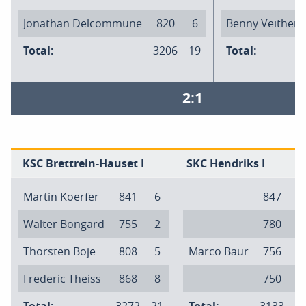
Jonathan Delcommune
820
6
Benny Veithen
Total:
3206
19
Total:
2:1
KSC Brettrein-Hauset I
SKC Hendriks I
Martin Koerfer
841
6
847
7
Walter Bongard
755
2
780
4
Thorsten Boje
808
5
Marco Baur
756
3
Frederic Theiss
868
8
750
1