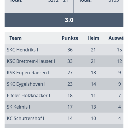
Total:
3272
21
Total:
3133
1
3:0
Team
Punkte
Heim
Auswärt
SKC Hendriks I
36
21
15
KSC Brettrein-Hauset I
33
21
12
KSK Eupen-Raeren I
27
18
9
SKC Eygelshoven I
23
14
9
Eifeler Holzknacker I
18
11
7
SK Kelmis I
17
13
4
KC Schuttershof I
14
10
4