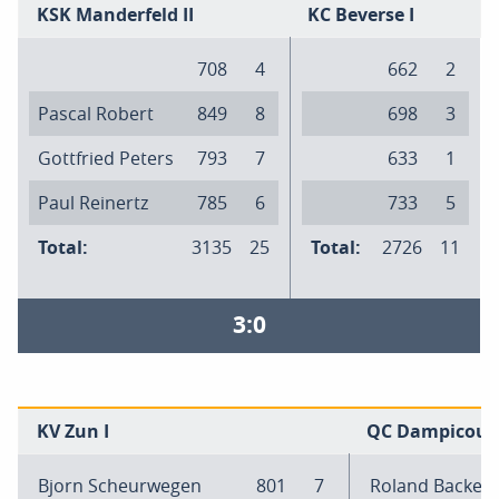
KSK Manderfeld II
KC Beverse I
708
4
662
2
Pascal Robert
849
8
698
3
Gottfried Peters
793
7
633
1
Paul Reinertz
785
6
733
5
Total:
3135
25
Total:
2726
11
3:0
KV Zun I
QC Dampicourt
Bjorn Scheurwegen
801
7
Roland Backes