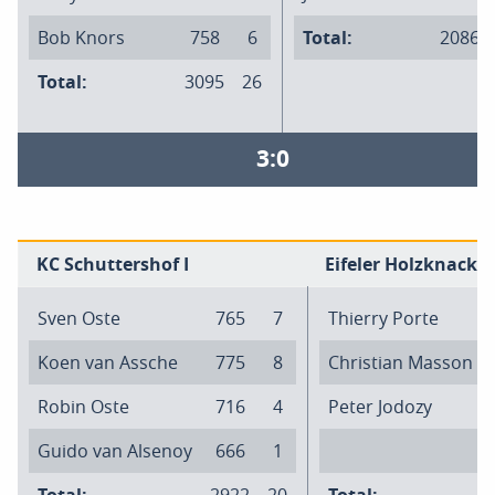
Bob Knors
758
6
Total:
2086
Total:
3095
26
3:0
KC Schuttershof I
Eifeler Holzknacker 
Sven Oste
765
7
Thierry Porte
Koen van Assche
775
8
Christian Masson
Robin Oste
716
4
Peter Jodozy
Guido van Alsenoy
666
1