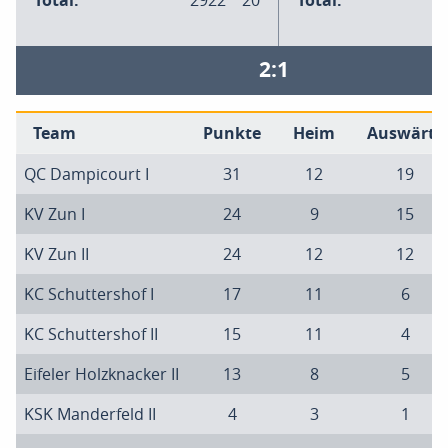
Total:
2922
20
Total:
2:1
Team
Punkte
Heim
Auswärts
QC Dampicourt I
31
12
19
KV Zun I
24
9
15
KV Zun II
24
12
12
KC Schuttershof I
17
11
6
KC Schuttershof II
15
11
4
Eifeler Holzknacker II
13
8
5
KSK Manderfeld II
4
3
1