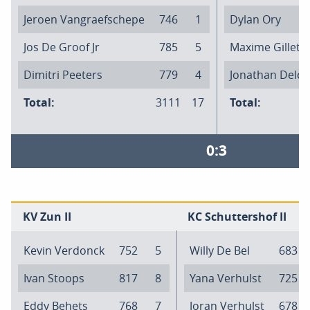
Jeroen Vangraefschepe
746
1
Dylan Ory
Jos De Groof Jr
785
5
Maxime Gillet
Dimitri Peeters
779
4
Jonathan Del
Total:
3111
17
Total:
0:3
KV Zun II
KC Schuttershof II
Kevin Verdonck
752
5
Willy De Bel
683
Ivan Stoops
817
8
Yana Verhulst
725
Eddy Behets
768
7
Joran Verhulst
678