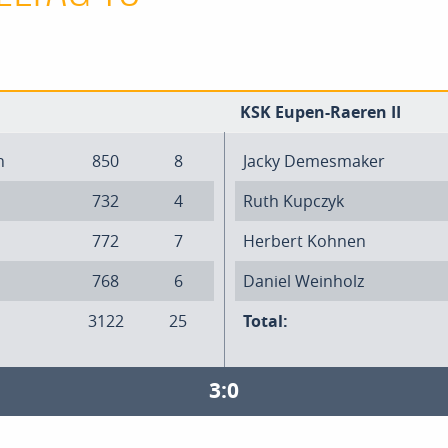
KSK Eupen-Raeren II
n
850
8
Jacky Demesmaker
732
4
Ruth Kupczyk
772
7
Herbert Kohnen
768
6
Daniel Weinholz
3122
25
Total:
3:0