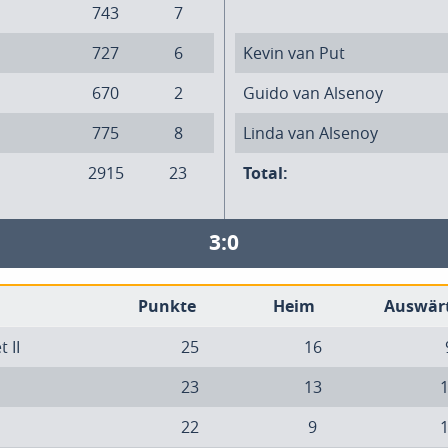
743
7
727
6
Kevin van Put
670
2
Guido van Alsenoy
775
8
Linda van Alsenoy
2915
23
Total:
3:0
Punkte
Heim
Auswär
 II
25
16
23
13
22
9