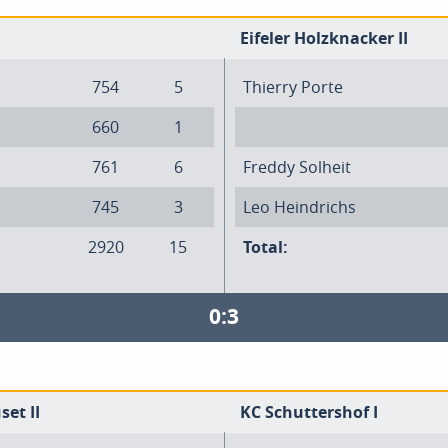
Eifeler Holzknacker II
754
5
Thierry Porte
660
1
761
6
Freddy Solheit
745
3
Leo Heindrichs
2920
15
Total:
0:3
set II
KC Schuttershof I