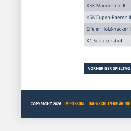
KSK Manderfeld II
KSK Eupen-Raeren II
Eifeler Holzknacker I
KC Schuttershof I
VORHERIGER SPIELTAG
COPYRIGHT 2026
IMPRESSUM
DATENSCHUTZERKLÄRUNG