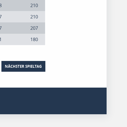
8
210
7
210
7
207
1
180
NÄCHSTER SPIELTAG