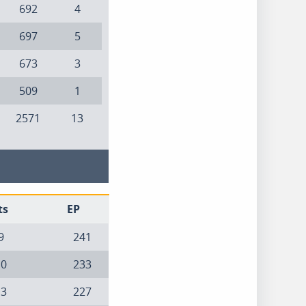
692
4
697
5
673
3
509
1
2571
13
ts
EP
9
241
10
233
13
227