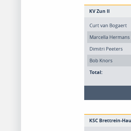
KV Zun II
Curt van Bogaert
Marcella Hermans
Dimitri Peeters
Bob Knors
Total:
KSC Brettrein-Hau