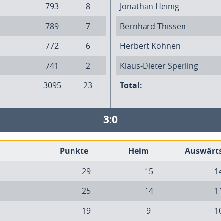
793
8
Jonathan Heinig
789
7
Bernhard Thissen
772
6
Herbert Kohnen
741
2
Klaus-Dieter Sperling
3095
23
Total:
3:0
Punkte
Heim
Auswärt
29
15
1
25
14
1
19
9
1