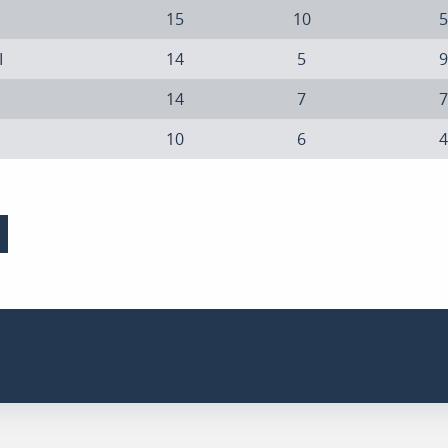
15
10
5
I
14
5
9
14
7
7
10
6
4