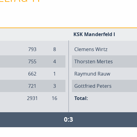
KSK Manderfeld I
793
8
Clemens Wirtz
755
4
Thorsten Mertes
662
1
Raymund Rauw
721
3
Gottfried Peters
2931
16
Total:
0:3