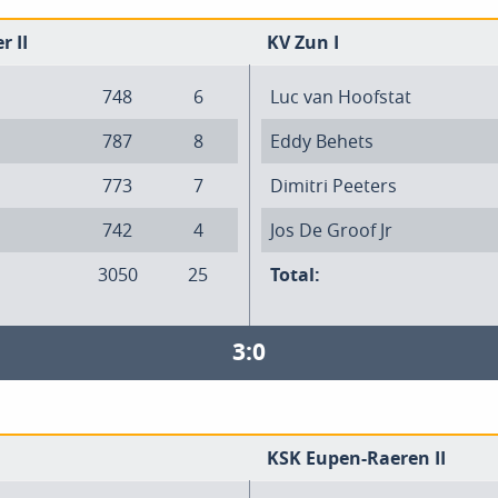
r II
KV Zun I
748
6
Luc van Hoofstat
787
8
Eddy Behets
773
7
Dimitri Peeters
742
4
Jos De Groof Jr
3050
25
Total:
3:0
KSK Eupen-Raeren II