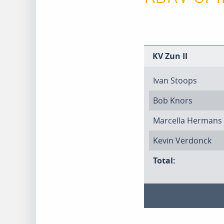
KV Zun II
Ivan Stoops
Bob Knors
Marcella Hermans
Kevin Verdonck
Total: