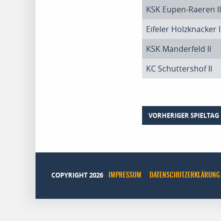
KSK Eupen-Raeren II
Eifeler Holzknacker I
KSK Manderfeld II
KC Schuttershof II
VORHERIGER SPIELTAG
COPYRIGHT 2026
IMPRESSUM
DATENSCHUTZERKLÄRUNG