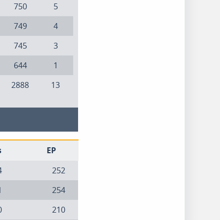
750
5
749
4
745
3
644
1
2888
13
s
EP
4
252
1
254
0
210