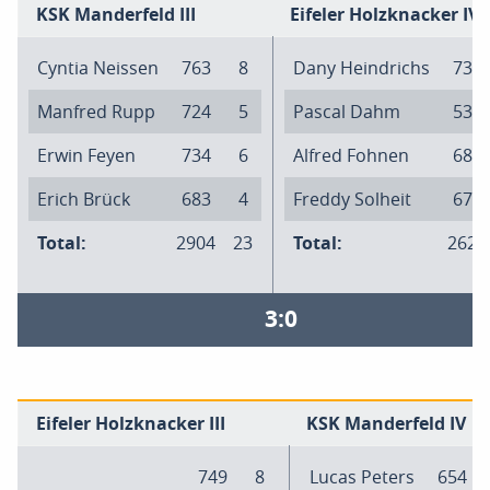
KSK Manderfeld III
Eifeler Holzknacker IV
Cyntia Neissen
763
8
Dany Heindrichs
737
Manfred Rupp
724
5
Pascal Dahm
530
Erwin Feyen
734
6
Alfred Fohnen
682
Erich Brück
683
4
Freddy Solheit
671
Total:
2904
23
Total:
2620
3:0
Eifeler Holzknacker III
KSK Manderfeld IV
749
8
Lucas Peters
654