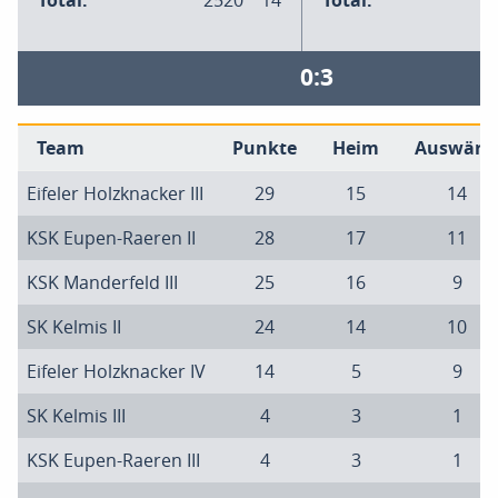
Total:
2520
14
Total:
0:3
Team
Punkte
Heim
Auswärt
Eifeler Holzknacker III
29
15
14
KSK Eupen-Raeren II
28
17
11
KSK Manderfeld III
25
16
9
SK Kelmis II
24
14
10
Eifeler Holzknacker IV
14
5
9
SK Kelmis III
4
3
1
KSK Eupen-Raeren III
4
3
1