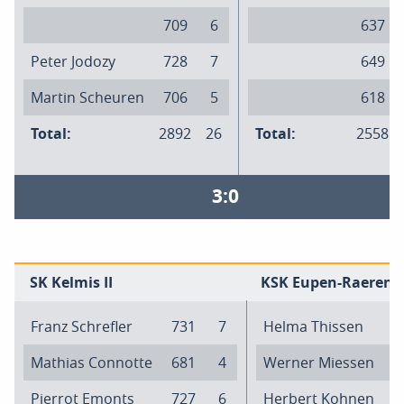
709
6
637
Peter Jodozy
728
7
649
Martin Scheuren
706
5
618
Total:
2892
26
Total:
2558
3:0
SK Kelmis II
KSK Eupen-Raeren II
Franz Schrefler
731
7
Helma Thissen
5
Mathias Connotte
681
4
Werner Miessen
6
Pierrot Emonts
727
6
Herbert Kohnen
7