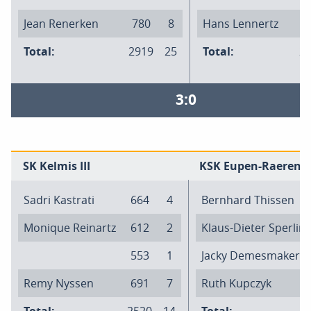
Jean Renerken
780
8
Hans Lennertz
5
Total:
2919
25
Total:
2
3:0
SK Kelmis III
KSK Eupen-Raeren II
Sadri Kastrati
664
4
Bernhard Thissen
Monique Reinartz
612
2
Klaus-Dieter Sperlin
553
1
Jacky Demesmaker
Remy Nyssen
691
7
Ruth Kupczyk