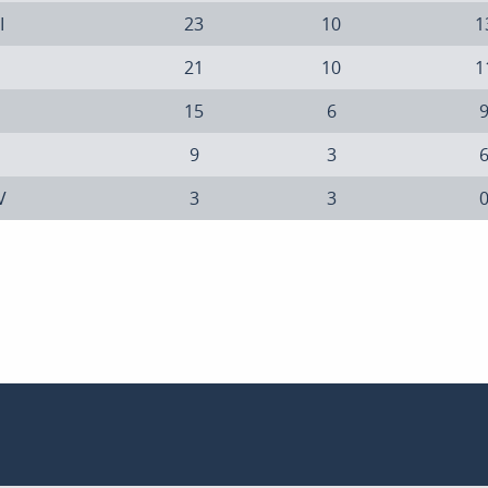
I
23
10
1
21
10
1
15
6
9
3
V
3
3