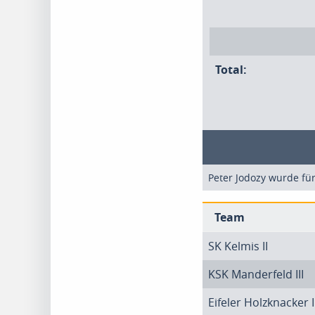
Total:
Peter Jodozy wurde fü
Team
SK Kelmis II
KSK Manderfeld III
Eifeler Holzknacker I