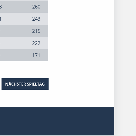
3
260
1
243
9
215
6
222
0
171
NÄCHSTER SPIELTAG