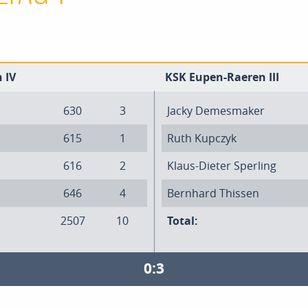
 IV
KSK Eupen-Raeren III
630
3
Jacky Demesmaker
615
1
Ruth Kupczyk
616
2
Klaus-Dieter Sperling
646
4
Bernhard Thissen
2507
10
Total:
0:3