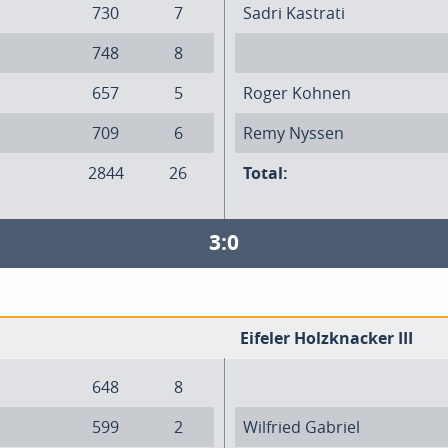
730
7
Sadri Kastrati
748
8
657
5
Roger Kohnen
709
6
Remy Nyssen
2844
26
Total:
3:0
Eifeler Holzknacker III
648
8
599
2
Wilfried Gabriel