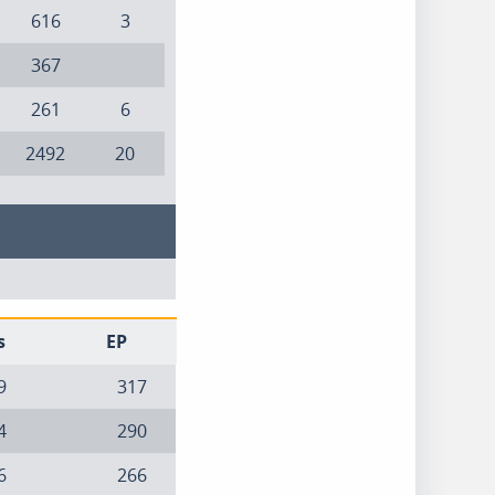
616
3
367
261
6
2492
20
s
EP
9
317
4
290
6
266