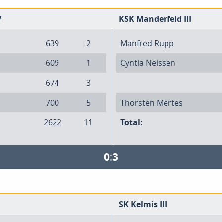
V
KSK Manderfeld III
639
2
Manfred Rupp
609
1
Cyntia Neissen
674
3
700
5
Thorsten Mertes
2622
11
Total:
0:3
SK Kelmis III