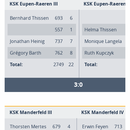
KSK Eupen-Raeren III
KSK Eupen-Raeren I
Bernhard Thissen
693
6
557
1
Helma Thissen
Jonathan Heinig
737
7
Monique Langela
Grégory Barth
762
8
Ruth Kupczyk
Total:
2749
22
Total:
2
3:0
KSK Manderfeld III
KSK Manderfeld IV
Thorsten Mertes
679
4
Erwin Feyen
713