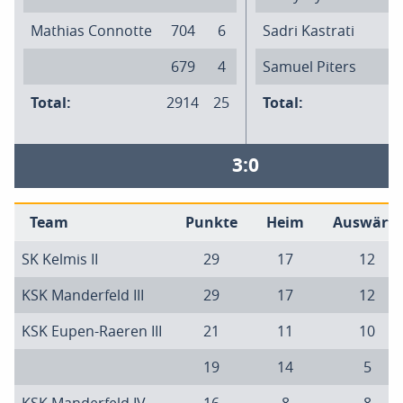
Mathias Connotte
704
6
Sadri Kastrati
679
4
Samuel Piters
Total:
2914
25
Total:
3:0
Team
Punkte
Heim
Auswärts
SK Kelmis II
29
17
12
KSK Manderfeld III
29
17
12
KSK Eupen-Raeren III
21
11
10
19
14
5