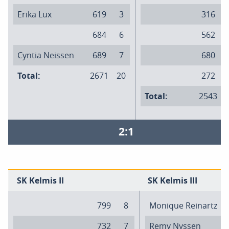
Erika Lux
619
3
316
684
6
562
Cyntia Neissen
689
7
680
Total:
2671
20
272
Total:
2543
2:1
SK Kelmis II
SK Kelmis III
799
8
Monique Reinartz
732
7
Remy Nyssen