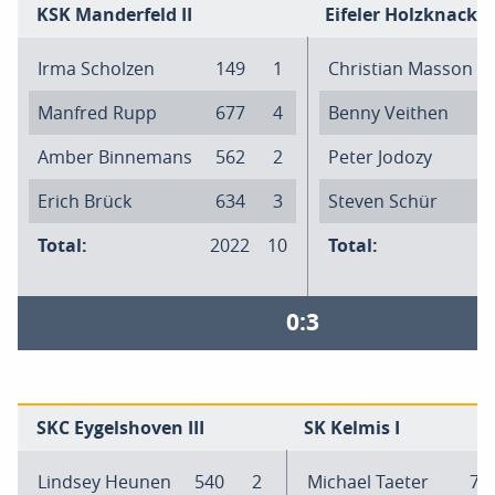
KSK Manderfeld II
Eifeler Holzknacker 
Irma Scholzen
149
1
Christian Masson
Manfred Rupp
677
4
Benny Veithen
Amber Binnemans
562
2
Peter Jodozy
Erich Brück
634
3
Steven Schür
Total:
2022
10
Total:
0:3
SKC Eygelshoven III
SK Kelmis I
Lindsey Heunen
540
2
Michael Taeter
73