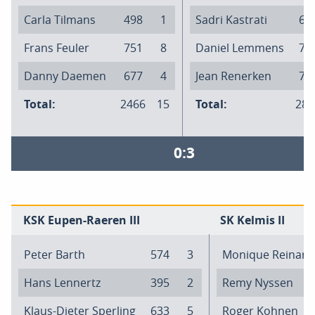
Carla Tilmans
498
1
Sadri Kastrati
66
Frans Feuler
751
8
Daniel Lemmens
73
Danny Daemen
677
4
Jean Renerken
72
Total:
2466
15
Total:
286
0:3
KSK Eupen-Raeren III
SK Kelmis II
Peter Barth
574
3
Monique Reinart
Hans Lennertz
395
2
Remy Nyssen
Klaus-Dieter Sperling
633
5
Roger Kohnen