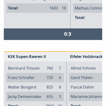
Total:
1602
10
Mathias Connott
Total:
0:3
KSK Eupen-Raeren II
Eifeler Holzknacker 
Bernhard Thissen
760
7
Alfred Fohnen
Franz Schrefler
720
6
Gerd Thelen
Walter Bongard
825
8
Pascal Dahm
Jacky Demesmaker
655
3
Marianne Johanns