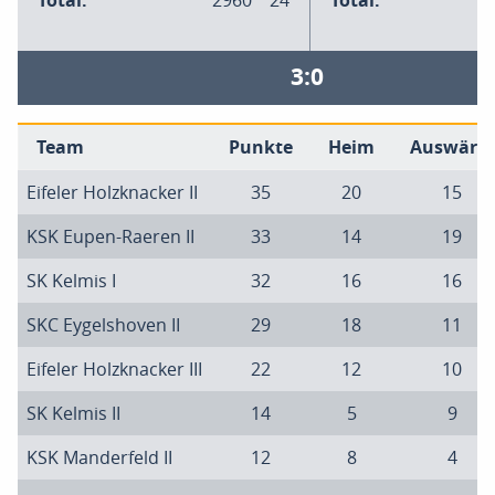
Total:
2960
24
Total:
3:0
Team
Punkte
Heim
Auswärts
Eifeler Holzknacker II
35
20
15
KSK Eupen-Raeren II
33
14
19
SK Kelmis I
32
16
16
SKC Eygelshoven II
29
18
11
Eifeler Holzknacker III
22
12
10
SK Kelmis II
14
5
9
KSK Manderfeld II
12
8
4