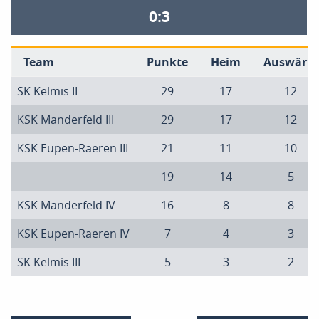
0:3
Team
Punkte
Heim
Auswärts
SK Kelmis II
29
17
12
KSK Manderfeld III
29
17
12
KSK Eupen-Raeren III
21
11
10
19
14
5
KSK Manderfeld IV
16
8
8
KSK Eupen-Raeren IV
7
4
3
SK Kelmis III
5
3
2