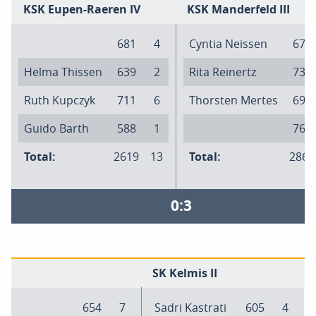
KSK Eupen-Raeren IV
KSK Manderfeld III
681
4
Cyntia Neissen
674
Helma Thissen
639
2
Rita Reinertz
737
Ruth Kupczyk
711
6
Thorsten Mertes
693
Guido Barth
588
1
761
Total:
2619
13
Total:
2865
0:3
SK Kelmis II
654
7
Sadri Kastrati
605
4