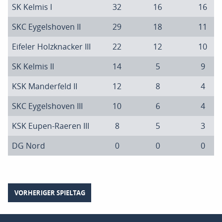
SK Kelmis I
32
16
16
SKC Eygelshoven II
29
18
11
Eifeler Holzknacker III
22
12
10
SK Kelmis II
14
5
9
KSK Manderfeld II
12
8
4
SKC Eygelshoven III
10
6
4
KSK Eupen-Raeren III
8
5
3
DG Nord
0
0
0
VORHERIGER SPIELTAG