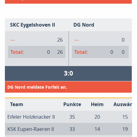
SKC Eygelshoven II
DG Nord
—
26
—
0
Total:
0
26
Total:
0
0
3:0
DG Nord meldete Forfait an.
Team
Punkte
Heim
Auswärts
Eifeler Holzknacker II
35
20
15
KSK Eupen-Raeren II
33
14
19