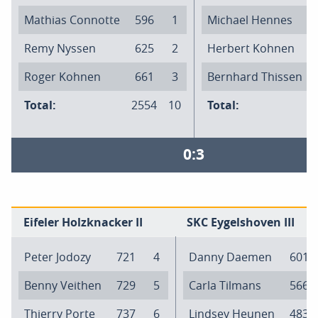
Mathias Connotte
596
1
Michael Hennes
Remy Nyssen
625
2
Herbert Kohnen
Roger Kohnen
661
3
Bernhard Thissen
Total:
2554
10
Total:
0:3
Eifeler Holzknacker II
SKC Eygelshoven III
Peter Jodozy
721
4
Danny Daemen
601
Benny Veithen
729
5
Carla Tilmans
566
Thierry Porte
737
6
Lindsey Heunen
483