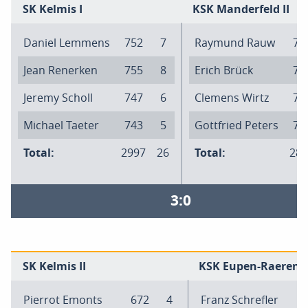
SK Kelmis I
KSK Manderfeld II
Daniel Lemmens
752
7
Raymund Rauw
71
Jean Renerken
755
8
Erich Brück
70
Jeremy Scholl
747
6
Clemens Wirtz
73
Michael Taeter
743
5
Gottfried Peters
71
Total:
2997
26
Total:
286
3:0
SK Kelmis II
KSK Eupen-Raeren I
Pierrot Emonts
672
4
Franz Schrefler