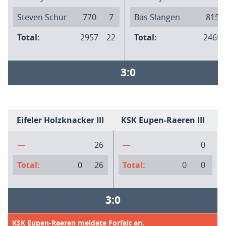
Steven Schür
770
7
Bas Slangen
815
Total:
2957
22
Total:
2465
3:0
Eifeler Holzknacker III
KSK Eupen-Raeren III
—
26
—
0
Total:
0
26
Total:
0
0
3:0
KSK Eupen-Raeren meldete Forfait an.