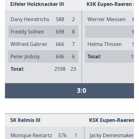
Eifeler Holzknacker III
KSK Eupen-Raeren IV
Dany Heindrichs
588
2
Werner Miessen
61
Freddy Solheit
698
8
63
Wilfried Gabriel
666
7
Helma Thissen
59
Peter Jodozy
646
6
Total:
184
Total:
2598
23
3:0
SK Kelmis III
KSK Eupen-Raeren II
Monique Reinartz
576
1
Jacky Demesmaker