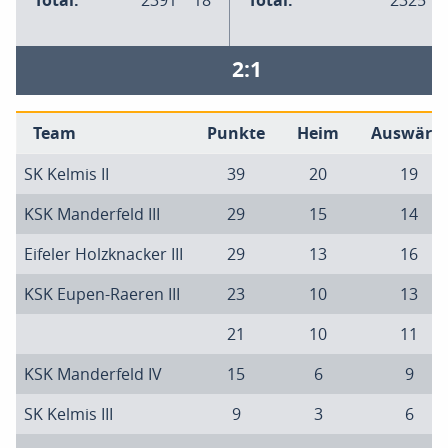
Total:
2391
18
Total:
2325
2:1
Team
Punkte
Heim
Auswärts
SK Kelmis II
39
20
19
KSK Manderfeld III
29
15
14
Eifeler Holzknacker III
29
13
16
KSK Eupen-Raeren III
23
10
13
21
10
11
KSK Manderfeld IV
15
6
9
SK Kelmis III
9
3
6