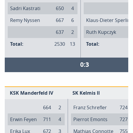
Sadri Kastrati
650
4
Remy Nyssen
667
6
Klaus-Dieter Sperlin
637
2
Ruth Kupczyk
Total:
2530
13
Total:
0:3
KSK Manderfeld IV
SK Kelmis II
664
2
Franz Schrefler
724
Erwin Feyen
711
4
Pierrot Emonts
727
Erika Lux
672
3
Mathias Connotte
755