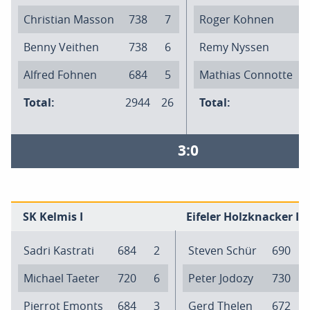
Christian Masson
738
7
Roger Kohnen
Benny Veithen
738
6
Remy Nyssen
Alfred Fohnen
684
5
Mathias Connotte
Total:
2944
26
Total:
2
3:0
SK Kelmis I
Eifeler Holzknacker III
Sadri Kastrati
684
2
Steven Schür
690
Michael Taeter
720
6
Peter Jodozy
730
Pierrot Emonts
684
3
Gerd Thelen
672