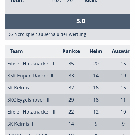
Total:
2622
26
Total:
3:0
DG Nord spielt außerhalb der Wertung
Team
Punkte
Heim
Auswärts
Eifeler Holzknacker II
35
20
15
KSK Eupen-Raeren II
33
14
19
SK Kelmis I
32
16
16
SKC Eygelshoven II
29
18
11
Eifeler Holzknacker III
22
12
10
SK Kelmis II
14
5
9