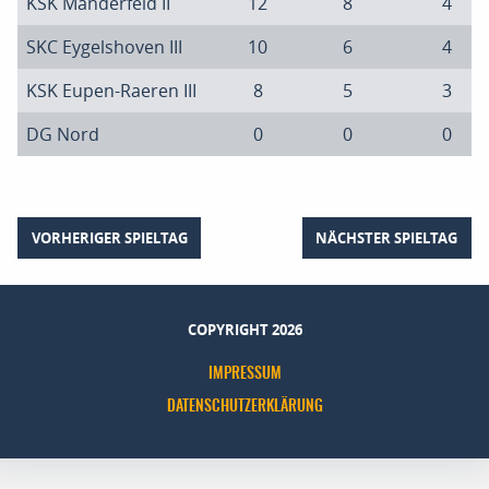
KSK Manderfeld II
12
8
4
SKC Eygelshoven III
10
6
4
KSK Eupen-Raeren III
8
5
3
DG Nord
0
0
0
VORHERIGER SPIELTAG
NÄCHSTER SPIELTAG
COPYRIGHT 2026
IMPRESSUM
DATENSCHUTZERKLÄRUNG