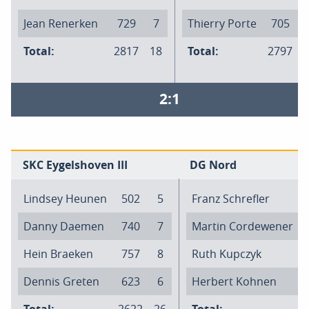
Jean Renerken
729
7
Thierry Porte
705
Total:
2817
18
Total:
2797
2:1
SKC Eygelshoven III
DG Nord
Lindsey Heunen
502
5
Franz Schrefler
Danny Daemen
740
7
Martin Cordewener
Hein Braeken
757
8
Ruth Kupczyk
Dennis Greten
623
6
Herbert Kohnen