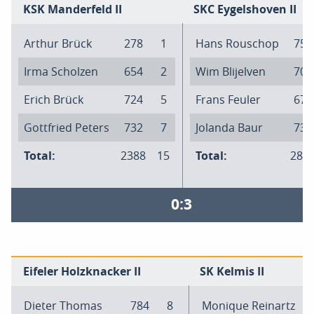
KSK Manderfeld II
SKC Eygelshoven II
Arthur Brück
278
1
Hans Rouschop
753
Irma Scholzen
654
2
Wim Blijelven
702
Erich Brück
724
5
Frans Feuler
676
Gottfried Peters
732
7
Jolanda Baur
730
Total:
2388
15
Total:
286
0:3
Eifeler Holzknacker II
SK Kelmis II
Dieter Thomas
784
8
Monique Reinartz