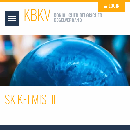
LOGIN
KBKV
KÖNIGLICHER BELGISCHER
KEGELVERBAND
SK KELMIS III