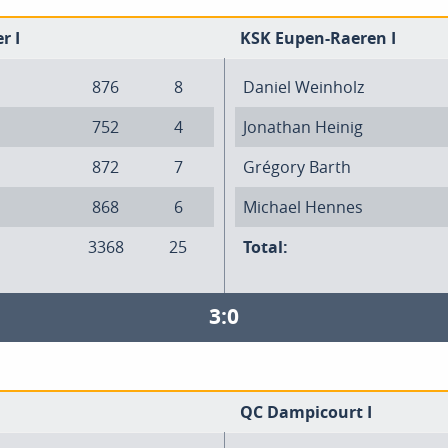
r I
KSK Eupen-Raeren I
876
8
Daniel Weinholz
752
4
Jonathan Heinig
872
7
Grégory Barth
868
6
Michael Hennes
3368
25
Total:
3:0
QC Dampicourt I