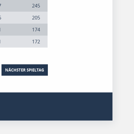
7
245
6
205
1
174
1
172
NÄCHSTER SPIELTAG