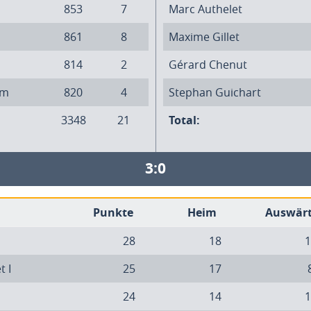
853
7
Marc Authelet
861
8
Maxime Gillet
814
2
Gérard Chenut
om
820
4
Stephan Guichart
3348
21
Total:
3:0
Punkte
Heim
Auswär
28
18
1
t I
25
17
24
14
1