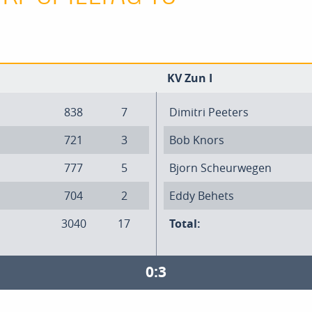
KV Zun I
838
7
Dimitri Peeters
721
3
Bob Knors
777
5
Bjorn Scheurwegen
704
2
Eddy Behets
3040
17
Total:
0:3