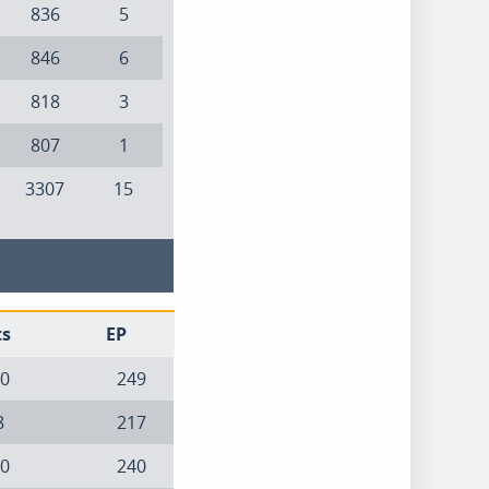
836
5
846
6
818
3
807
1
3307
15
ts
EP
0
249
8
217
0
240