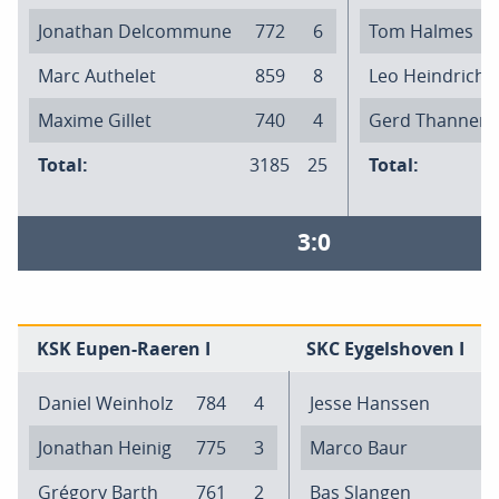
Jonathan Delcommune
772
6
Tom Halmes
Marc Authelet
859
8
Leo Heindrichs
Maxime Gillet
740
4
Gerd Thannen
Total:
3185
25
Total:
3:0
KSK Eupen-Raeren I
SKC Eygelshoven I
Daniel Weinholz
784
4
Jesse Hanssen
Jonathan Heinig
775
3
Marco Baur
Grégory Barth
761
2
Bas Slangen