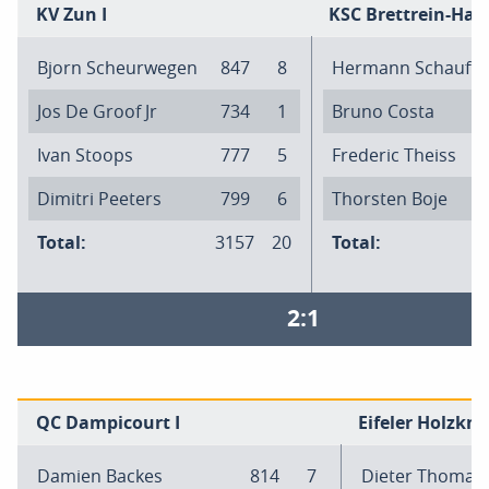
KV Zun I
KSC Brettrein-Haus
Bjorn Scheurwegen
847
8
Hermann Schauff
Jos De Groof Jr
734
1
Bruno Costa
Ivan Stoops
777
5
Frederic Theiss
Dimitri Peeters
799
6
Thorsten Boje
Total:
3157
20
Total:
2:1
QC Dampicourt I
Eifeler Holzkna
Damien Backes
814
7
Dieter Thomas