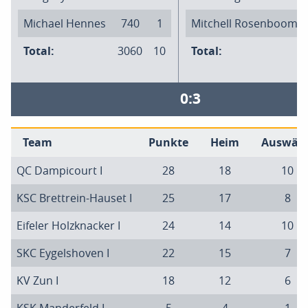
Michael Hennes
740
1
Mitchell Rosenboom
Total:
3060
10
Total:
0:3
Team
Punkte
Heim
Auswärt
QC Dampicourt I
28
18
10
KSC Brettrein-Hauset I
25
17
8
Eifeler Holzknacker I
24
14
10
SKC Eygelshoven I
22
15
7
KV Zun I
18
12
6