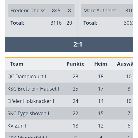
Frederic Theiss
845
8
Marc Authelet
810
Total:
3116
20
Total:
3063
2:1
Team
Punkte
Heim
Auswärt
QC Dampicourt I
28
18
10
KSC Brettrein-Hauset I
25
17
8
Eifeler Holzknacker I
24
14
10
SKC Eygelshoven I
22
15
7
KV Zun I
18
12
6