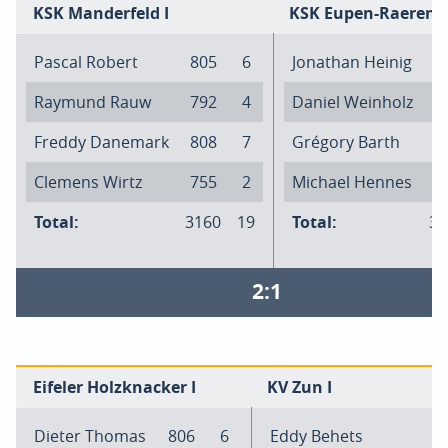
KSK Manderfeld I
KSK Eupen-Raeren I
Pascal Robert
805
6
Jonathan Heinig
8
Raymund Rauw
792
4
Daniel Weinholz
7
Freddy Danemark
808
7
Grégory Barth
8
Clemens Wirtz
755
2
Michael Hennes
6
Total:
3160
19
Total:
30
2:1
Eifeler Holzknacker I
KV Zun I
Dieter Thomas
806
6
Eddy Behets
7