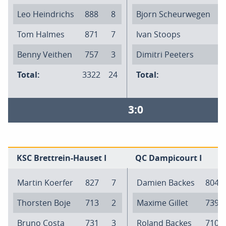
Leo Heindrichs
888
8
Bjorn Scheurwegen
7
Tom Halmes
871
7
Ivan Stoops
7
Benny Veithen
757
3
Dimitri Peeters
7
Total:
3322
24
Total:
3
3:0
KSC Brettrein-Hauset I
QC Dampicourt I
Martin Koerfer
827
7
Damien Backes
804
Thorsten Boje
713
2
Maxime Gillet
739
Bruno Costa
731
3
Roland Backes
710