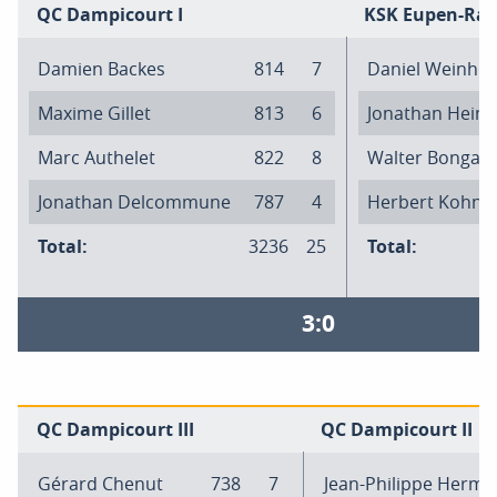
QC Dampicourt I
KSK Eupen-Rae
Damien Backes
814
7
Daniel Weinhol
Maxime Gillet
813
6
Jonathan Heini
Marc Authelet
822
8
Walter Bongar
Jonathan Delcommune
787
4
Herbert Kohne
Total:
3236
25
Total:
3:0
QC Dampicourt III
QC Dampicourt II
Gérard Chenut
738
7
Jean-Philippe Herma