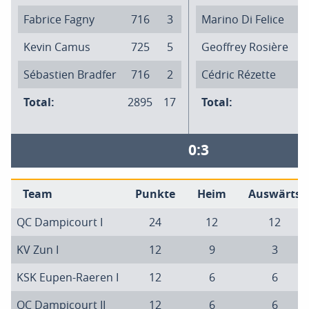
Fabrice Fagny
716
3
Marino Di Felice
Kevin Camus
725
5
Geoffrey Rosière
Sébastien Bradfer
716
2
Cédric Rézette
Total:
2895
17
Total:
0:3
Team
Punkte
Heim
Auswärts
QC Dampicourt I
24
12
12
KV Zun I
12
9
3
KSK Eupen-Raeren I
12
6
6
QC Dampicourt II
12
6
6