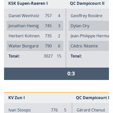
KSK Eupen-Raeren I
QC Dampicourt II
Daniel Weinholz
757
4
Geoffrey Rosière
Jonathan Heinig
745
3
Dylan Ory
Herbert Kohnen
735
2
Jean-Philippe Herman
Walter Bongard
790
6
Cédric Rézette
Total:
3027
15
Total:
0:3
KV Zun I
QC Dampicourt III
Ivan Stoops
776
5
Gérard Chenut