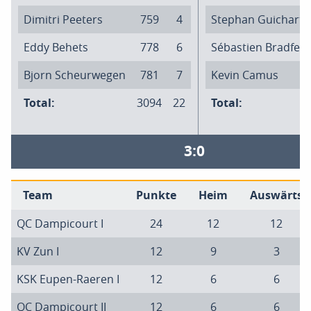
Dimitri Peeters
759
4
Stephan Guichart
Eddy Behets
778
6
Sébastien Bradfer
Bjorn Scheurwegen
781
7
Kevin Camus
Total:
3094
22
Total:
3:0
Team
Punkte
Heim
Auswärts
QC Dampicourt I
24
12
12
KV Zun I
12
9
3
KSK Eupen-Raeren I
12
6
6
QC Dampicourt II
12
6
6