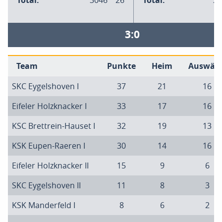
Total:
3046
26
Total:
27
3:0
Team
Punkte
Heim
Auswärt
SKC Eygelshoven I
37
21
16
Eifeler Holzknacker I
33
17
16
KSC Brettrein-Hauset I
32
19
13
KSK Eupen-Raeren I
30
14
16
Eifeler Holzknacker II
15
9
6
SKC Eygelshoven II
11
8
3
KSK Manderfeld I
8
6
2