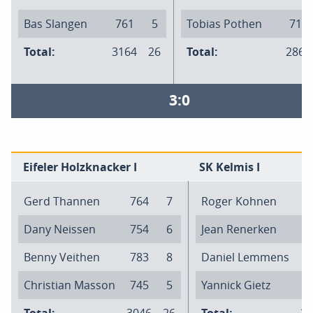
Bas Slangen
761
5
Tobias Pothen
718
Total:
3164
26
Total:
2860
3:0
Eifeler Holzknacker I
SK Kelmis I
Gerd Thannen
764
7
Roger Kohnen
6
Dany Neissen
754
6
Jean Renerken
6
Benny Veithen
783
8
Daniel Lemmens
7
Christian Masson
745
5
Yannick Gietz
7