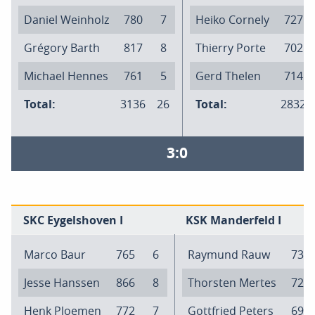
Daniel Weinholz
780
7
Heiko Cornely
727
Grégory Barth
817
8
Thierry Porte
702
Michael Hennes
761
5
Gerd Thelen
714
Total:
3136
26
Total:
2832
3:0
SKC Eygelshoven I
KSK Manderfeld I
Marco Baur
765
6
Raymund Rauw
731
Jesse Hanssen
866
8
Thorsten Mertes
720
Henk Ploemen
772
7
Gottfried Peters
691