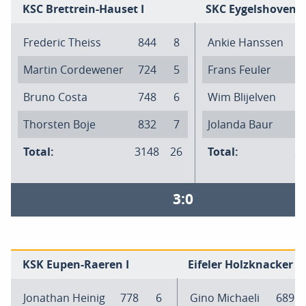
KSC Brettrein-Hauset I
SKC Eygelshoven II
Frederic Theiss
844
8
Ankie Hanssen
6
Martin Cordewener
724
5
Frans Feuler
5
Bruno Costa
748
6
Wim Blijelven
6
Thorsten Boje
832
7
Jolanda Baur
7
Total:
3148
26
Total:
2
3:0
KSK Eupen-Raeren I
Eifeler Holzknacker II
Jonathan Heinig
778
6
Gino Michaeli
689