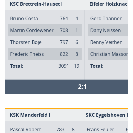
KSC Brettrein-Hauset I
Eifeler Holzknacke
Bruno Costa
764
4
Gerd Thannen
Martin Cordewener
708
1
Dany Neissen
Thorsten Boje
797
6
Benny Veithen
Frederic Theiss
822
8
Christian Masson
Total:
3091
19
Total:
2:1
KSK Manderfeld I
SKC Eygelshoven II
Pascal Robert
783
8
Frans Feuler
62