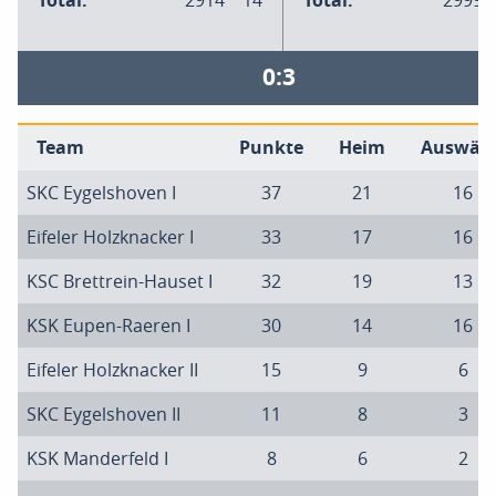
Total:
2914
14
Total:
2999
0:3
Team
Punkte
Heim
Auswärt
SKC Eygelshoven I
37
21
16
Eifeler Holzknacker I
33
17
16
KSC Brettrein-Hauset I
32
19
13
KSK Eupen-Raeren I
30
14
16
Eifeler Holzknacker II
15
9
6
SKC Eygelshoven II
11
8
3
KSK Manderfeld I
8
6
2