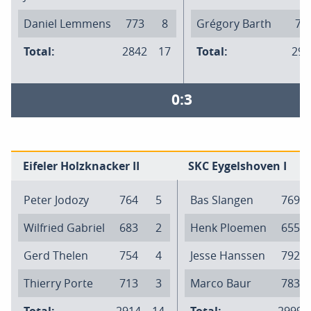
Daniel Lemmens
773
8
Grégory Barth
71
Total:
2842
17
Total:
294
0:3
Eifeler Holzknacker II
SKC Eygelshoven I
Peter Jodozy
764
5
Bas Slangen
769
Wilfried Gabriel
683
2
Henk Ploemen
655
Gerd Thelen
754
4
Jesse Hanssen
792
Thierry Porte
713
3
Marco Baur
783