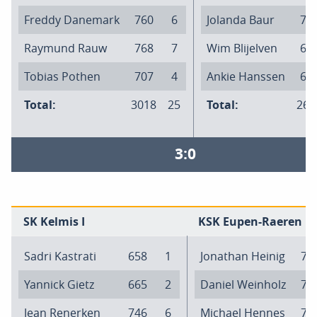
Freddy Danemark
760
6
Jolanda Baur
70
Raymund Rauw
768
7
Wim Blijelven
66
Tobias Pothen
707
4
Ankie Hanssen
67
Total:
3018
25
Total:
267
3:0
SK Kelmis I
KSK Eupen-Raeren I
Sadri Kastrati
658
1
Jonathan Heinig
72
Yannick Gietz
665
2
Daniel Weinholz
76
Jean Renerken
746
6
Michael Hennes
74