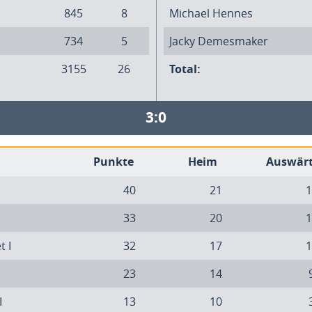
845
8
Michael Hennes
734
5
Jacky Demesmaker
3155
26
Total:
3:0
Punkte
Heim
Auswär
40
21
1
33
20
1
t I
32
17
1
23
14
I
13
10