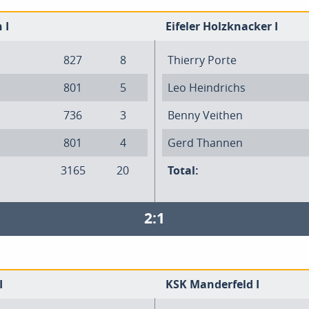
 I
Eifeler Holzknacker I
827
8
Thierry Porte
801
5
Leo Heindrichs
736
3
Benny Veithen
801
4
Gerd Thannen
3165
20
Total:
2:1
I
KSK Manderfeld I