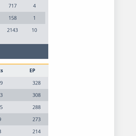
717
4
158
1
2143
10
ts
EP
9
328
3
308
5
288
9
273
3
214