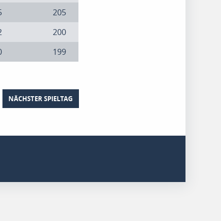
5
205
2
200
0
199
NÄCHSTER SPIELTAG