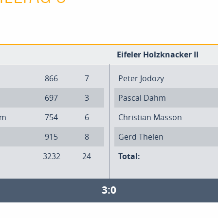
Eifeler Holzknacker II
866
7
Peter Jodozy
697
3
Pascal Dahm
om
754
6
Christian Masson
915
8
Gerd Thelen
3232
24
Total:
3:0