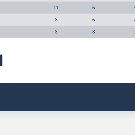
11
6
8
6
8
8