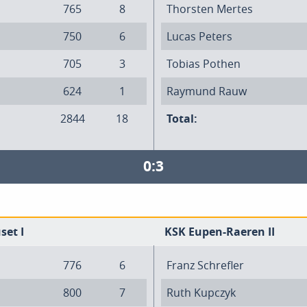
765
8
Thorsten Mertes
750
6
Lucas Peters
705
3
Tobias Pothen
624
1
Raymund Rauw
2844
18
Total:
0:3
set I
KSK Eupen-Raeren II
776
6
Franz Schrefler
800
7
Ruth Kupczyk