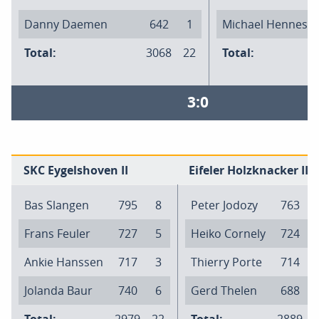
Danny Daemen
642
1
Michael Hennes
Total:
3068
22
Total:
3:0
SKC Eygelshoven II
Eifeler Holzknacker II
Bas Slangen
795
8
Peter Jodozy
763
Frans Feuler
727
5
Heiko Cornely
724
Ankie Hanssen
717
3
Thierry Porte
714
Jolanda Baur
740
6
Gerd Thelen
688