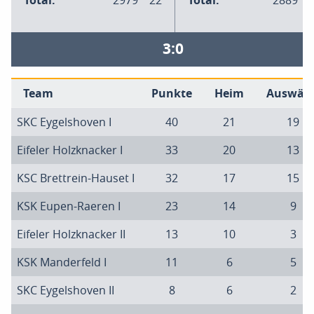
Total:
2979
22
Total:
2889
3:0
Team
Punkte
Heim
Auswärt
SKC Eygelshoven I
40
21
19
Eifeler Holzknacker I
33
20
13
KSC Brettrein-Hauset I
32
17
15
KSK Eupen-Raeren I
23
14
9
Eifeler Holzknacker II
13
10
3
KSK Manderfeld I
11
6
5
SKC Eygelshoven II
8
6
2