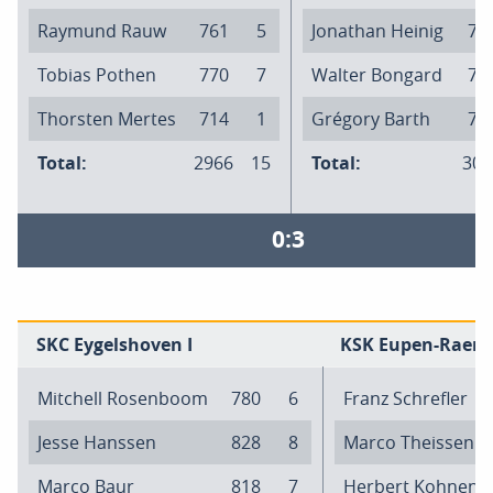
Raymund Rauw
761
5
Jonathan Heinig
79
Tobias Pothen
770
7
Walter Bongard
76
Thorsten Mertes
714
1
Grégory Barth
76
Total:
2966
15
Total:
307
0:3
SKC Eygelshoven I
KSK Eupen-Raeren
Mitchell Rosenboom
780
6
Franz Schrefler
Jesse Hanssen
828
8
Marco Theissen
Marco Baur
818
7
Herbert Kohnen