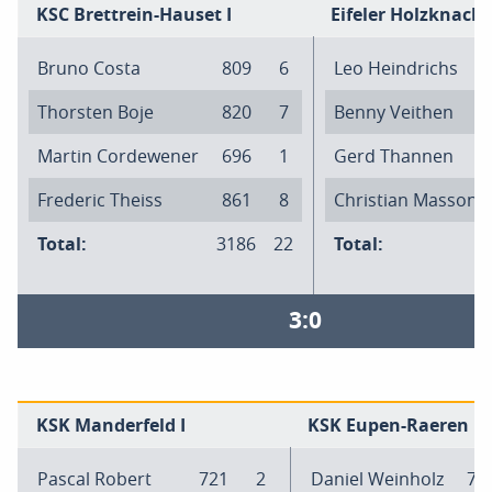
KSC Brettrein-Hauset I
Eifeler Holzknacke
Bruno Costa
809
6
Leo Heindrichs
Thorsten Boje
820
7
Benny Veithen
Martin Cordewener
696
1
Gerd Thannen
Frederic Theiss
861
8
Christian Masson
Total:
3186
22
Total:
3:0
KSK Manderfeld I
KSK Eupen-Raeren I
Pascal Robert
721
2
Daniel Weinholz
75